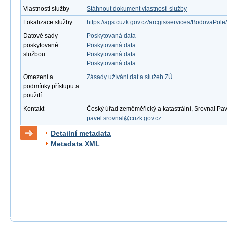
Vlastnosti služby
Stáhnout dokument vlastnosti služby
Lokalizace služby
https://ags.cuzk.gov.cz/arcgis/services/BodovaPo
Datové sady
Poskytovaná data
poskytované
Poskytovaná data
službou
Poskytovaná data
Poskytovaná data
Omezení a
Zásady užívání dat a služeb ZÚ
podmínky přístupu a
použití
Kontakt
Český úřad zeměměřický a katastrální, Srovnal Pavel
pavel.srovnal@cuzk.gov.cz
Detailní metadata
Metadata XML