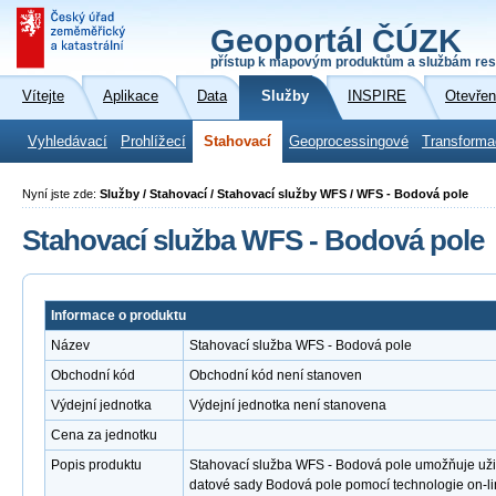
Geoportál ČÚZK
přístup k mapovým produktům a službám res
Vítejte
Aplikace
Data
Služby
INSPIRE
Otevřen
Vyhledávací
Prohlížecí
Stahovací
Geoprocessingové
Transforma
Nyní jste zde:
Služby / Stahovací / Stahovací služby WFS / WFS - Bodová pole
Stahovací služba WFS - Bodová pole
Informace o produktu
Název
Stahovací služba WFS - Bodová pole
Obchodní kód
Obchodní kód není stanoven
Výdejní jednotka
Výdejní jednotka není stanovena
Cena za jednotku
Popis produktu
Stahovací služba WFS - Bodová pole umožňuje už
datové sady Bodová pole pomocí technologie on-l