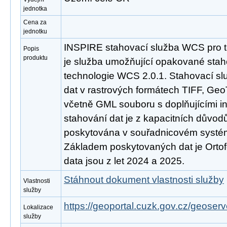
jednotka
Cena za
jednotku
INSPIRE stahovací služba WCS pro t
Popis
produktu
je služba umožňující opakované stah
technologie WCS 2.0.1. Stahovací s
dat v rastrových formátech TIFF, Ge
včetně GML souboru s doplňujícími 
stahování dat je z kapacitních důvo
poskytována v souřadnicovém syst
Základem poskytovaných dat je Ortof
data jsou z let 2024 a 2025.
Stáhnout dokument vlastnosti služby
Vlastnosti
služby
https://geoportal.cuzk.gov.cz/geoserv
Lokalizace
služby