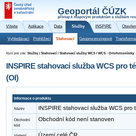
Geoportál ČÚZK
přístup k mapovým produktům a službám res
Vítejte
Aplikace
Data
Služby
INSPIRE
Otevřen
Vyhledávací
Prohlížecí
Stahovací
Geoprocessingové
Transforma
Nyní jste zde:
Služby / Stahovací / Stahovací služby WCS / WCS - Ortofotosnímky
INSPIRE stahovací služba WCS pro t
(OI)
Informace o produktu
INSPIRE stahovací služba WCS pro t
Název
Obchodní kód není stanoven
Obchodní
kód
Území celé ČR
Výdejní