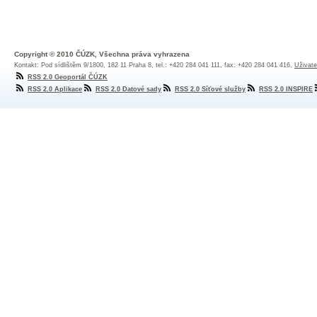
Copyright © 2010 ČÚZK, Všechna práva vyhrazena
Kontakt: Pod sídlištěm 9/1800, 182 11 Praha 8, tel.: +420 284 041 111, fax: +420 284 041 416,
Uživate
RSS 2.0 Geoportál ČÚZK
RSS 2.0 Aplikace
RSS 2.0 Datové sady
RSS 2.0 Síťové služby
RSS 2.0 INSPIRE