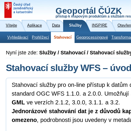
Geoportál ČÚZK
přístup k mapovým produktům a službám res
Vítejte
Aplikace
Data
Služby
INSPIRE
Otevřen
Vyhledávací
Prohlížecí
Stahovací
Geoprocessingové
Transforma
Nyní jste zde:
Služby / Stahovací / Stahovací služ
Stahovací služby WFS – úvo
Stahovací služby pro on-line přístup k datům 
standard OGC WFS 1.1.0. a 2.0.0. Umožňují 
GML
ve verzích 2.1.2, 3.0.0, 3.1.1. a 3.2.
Jednorázové stahování dat je z důvodů kap
omezeno
, podrobnosti jsou uvedeny v metad