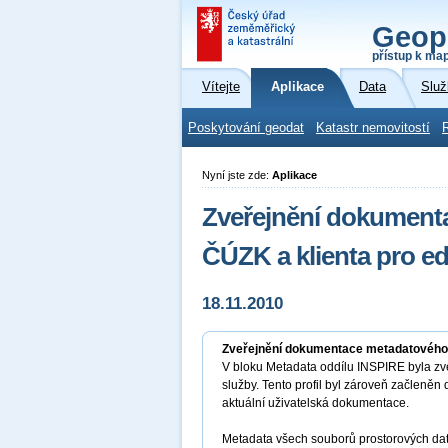
Geop
přístup k ma
Vítejte
Aplikace
Data
Služ
Poskytování geodat
Katastr nemovitostí
Nyní jste zde:
Aplikace
Zveřejnění dokumenta
ČÚZK a klienta pro ed
18.11.2010
Zveřejnění dokumentace metadatového pr
V bloku Metadata oddílu INSPIRE byla zv
služby. Tento profil byl zároveň začleněn
aktuální uživatelská dokumentace.
Metadata všech souborů prostorových dat