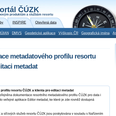
ortál ČÚZK
povým produktům a službám resortu
by
INSPIRE
Otevřená data
RÚIAN
DMVS
Geodetické aplikace
Výškopis ČR
Geografická jména
Ar
ce metadatového profilu resortu
itaci metadat
ofilu resortu ČÚZK a klienta pro editaci metadat
eřejněna dokumentace resortního metadatového profilu ČÚZK pro data i
 do veřejné aplikace Editor metadat, ke které je zde rovněž dostupná
 a síťových služeb resortu ČÚZK jsou poskytována v souladu s Nařízením