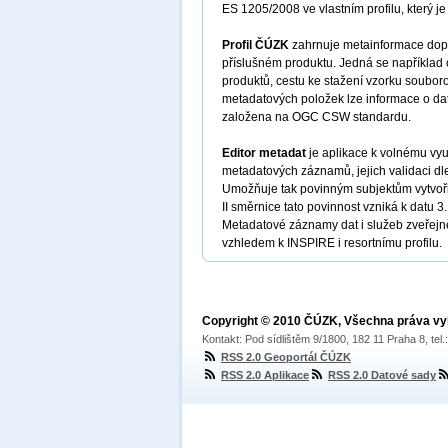
ES 1205/2008 ve vlastním profilu, který je
Profil ČÚZK
zahrnuje metainformace dopln
příslušném produktu. Jedná se například 
produktů, cestu ke stažení vzorku soubor
metadatových položek lze informace o dat
založena na OGC CSW standardu.
Editor metadat
je aplikace k volnému využ
metadatových záznamů, jejich validaci dl
Umožňuje tak povinným subjektům vytvořit
II směrnice tato povinnost vzniká k datu 3
Metadatové záznamy dat i služeb zveřejn
vzhledem k INSPIRE i resortnímu profilu.
Copyright © 2010 ČÚZK, Všechna práva v
Kontakt: Pod sídlištěm 9/1800, 182 11 Praha 8, tel
RSS 2.0 Geoportál ČÚZK
RSS 2.0 Aplikace
RSS 2.0 Datové sady