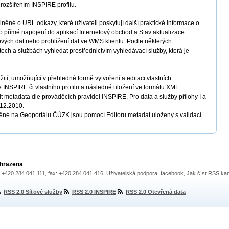
 rozšířením INSPIRE profilu.
ěné o URL odkazy, které uživateli poskytují další praktické informace o
o přímé napojení do aplikací Internetový obchod a Stav aktualizace
ových dat nebo prohlížení dat ve WMS klientu. Podle některých
ech a službách vyhledat prostřednictvím vyhledávací služby, která je
ití, umožňující v přehledné formě vytvoření a editaci vlastních
e INSPIRE či vlastního profilu a následné uložení ve formátu XML.
 metadata dle prováděcích pravidel INSPIRE. Pro data a služby přílohy I a
.12.2010.
ěné na Geoportálu ČÚZK jsou pomocí Editoru metadat uloženy s validací
yhrazena
.: +420 284 041 111, fax: +420 284 041 416,
Uživatelská podpora
,
facebook
,
Jak číst RSS ka
RSS 2.0 Síťové služby
RSS 2.0 INSPIRE
RSS 2.0 Otevřená data