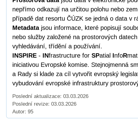
Prostorová data
jsou data v elektronické po
nepřímo odkazují na určitou polohu nebo zem
případě dat resortu ČÚZK se jedná o data v r
Metadata
jsou informace, které popisují soub
nebo služby založené na prostorových datech 
vyhledávání, třídění a používání.
INSPIRE
-
IN
frastructure for
SP
atial
I
nfo
R
mat
iniciativou Evropské komise. Stejnojmenná s
a Rady si klade za cíl vytvořit evropský legisl
vybudování evropské infrastruktury prostorov
Poslední aktualizace: 03.03.2026
Poslední revize:
03.03.2026
Autor: 95