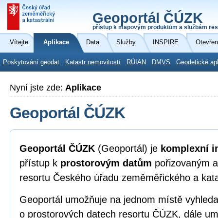
Geoportál ČÚZK
přístup k mapovým produktům a službám res
Vítejte
Aplikace
Data
Služby
INSPIRE
Otevřen
Poskytování geodat
Katastr nemovitostí
RÚIAN
DMVS
Geodetické ap
Nyní jste zde:
Aplikace
Geoportál ČÚZK
Geoportál ČÚZK
(Geoportál) je
komplexní i
přístup k
prostorovým datům
pořizovaným a
resortu Českého úřadu zeměměřického a kata
Geoportál umožňuje na jednom místě vyhleda
o prostorových datech resortu ČÚZK, dále umo