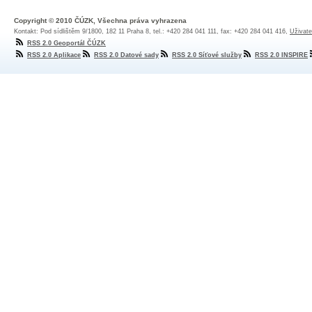
Copyright © 2010 ČÚZK, Všechna práva vyhrazena
Kontakt: Pod sídlištěm 9/1800, 182 11 Praha 8, tel.: +420 284 041 111, fax: +420 284 041 416,
Uživate
RSS 2.0 Geoportál ČÚZK
RSS 2.0 Aplikace
RSS 2.0 Datové sady
RSS 2.0 Síťové služby
RSS 2.0 INSPIRE