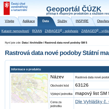
Geoportál ČÚZK
přístup k mapovým produktům a službám res
Vítejte
Aplikace
Data
Služby
INSPIRE
Otevřen
®
®
Katastr nemovitostí
RÚIAN
ZABAGED
- polohopis
ZABAGED
- výšk
Nyní jste zde:
Data / Archiválie / Rastrová data nové podoby SM 5
Rastrová data nové podoby Státní map
Informace o produktu
Název
Rastrová data nové podob
63126
Obchodní kód
mapový list SM 
Výdejní jednotka
Dle Vyhlášky č.
Cena za
jednotku