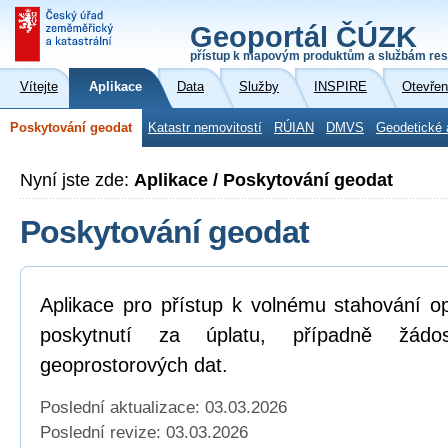
Geoportál ČÚZK
přístup k mapovým produktům a službám res
Vítejte
Aplikace
Data
Služby
INSPIRE
Otevřen
Poskytování geodat
Katastr nemovitostí
RÚIAN
DMVS
Geodetické 
Nyní jste zde:
Aplikace / Poskytování geodat
Poskytování geodat
Aplikace pro přístup k volnému stahování o
poskytnutí za úplatu, případně žád
geoprostorových dat.
Poslední aktualizace: 03.03.2026
Poslední revize:
03.03.2026