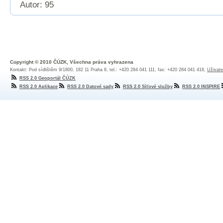
Autor: 95
Copyright © 2010 ČÚZK, Všechna práva vyhrazena
Kontakt: Pod sídlištěm 9/1800, 182 11 Praha 8, tel.: +420 284 041 111, fax: +420 284 041 416,
Uživate
RSS 2.0 Geoportál ČÚZK
RSS 2.0 Aplikace
RSS 2.0 Datové sady
RSS 2.0 Síťové služby
RSS 2.0 INSPIRE