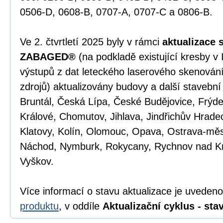
0506-D, 0608-B, 0707-A, 0707-C a 0806-B.
Ve 2. čtvrtletí 2025 byly v rámci
aktualizace 
ZABAGED®
(na podkladě existující kresby v
výstupů z dat leteckého laserového skenován
zdrojů) aktualizovány budovy a další stavební
Bruntál, Česká Lípa, České Budějovice, Frýd
Králové, Chomutov, Jihlava, Jindřichův Hradec
Klatovy, Kolín, Olomouc, Opava, Ostrava-měs
Náchod, Nymburk, Rokycany, Rychnov nad K
Vyškov.
Více informací o stavu aktualizace je uveden
produktu
, v oddíle
Aktualizační cyklus - stav