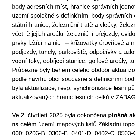
body adresních míst, hranice správních jednot
území společně s definičními body správních 
státní hranice, železniční tratě a vlečky, žele
včetně jejich areálů, železniční přejezdy, evid
prvky ležící na nich – křižovatky úrovňové a
podjezdy, tunely, parkoviště, odpočívky a uzlov
vodní toky, dobíjecí stanice, golfové areály, tu
Průběžně byly během celého období aktualizov
podle návrhu obcí současně s definičními bo
byla aktualizace, resp. synchronizace lesní p
aktualizovaných hranic lesních celků v ZABA
Ve 2. čtvrtletí 2025 byla dokončena
plošná a
na celém území mapových listů Základní top
000: 0206-B, 0306-B, 0401-D, 0402-C, 0503-