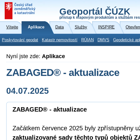
Geoportál ČÚZK
přístup k mapovým produktům a službám res
Vítejte
Aplikace
Data
Služby
INSPIRE
Otevřen
Poskytování geodat
Katastr nemovitostí
RÚIAN
DMVS
Geodetické ap
Nyní jste zde:
Aplikace
ZABAGED® - aktualizace
04.07.2025
ZABAGED® - aktualizace
Začátkem července 2025 byly zpřístupněny u
zaktualizované sady těchto typů objektů