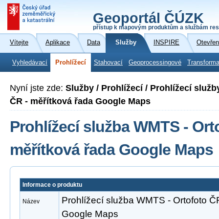
Geoportál ČÚZK
přístup k mapovým produktům a službám res
Vítejte
Aplikace
Data
Služby
INSPIRE
Otevřen
Vyhledávací
Prohlížecí
Stahovací
Geoprocessingové
Transforma
Nyní jste zde:
Služby / Prohlížecí / Prohlížecí slu
ČR - měřítková řada Google Maps
Prohlížecí služba WMTS - Ort
měřítková řada Google Maps
Informace o produktu
Prohlížecí služba WMTS - Ortofoto Č
Název
Google Maps