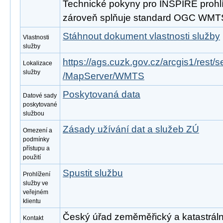
Technické pokyny pro INSPIRE prohlíž
zároveň splňuje standard OGC WMTS
Stáhnout dokument vlastnosti služby
Vlastnosti
služby
https://ags.cuzk.gov.cz/arcgis1/re
Lokalizace
služby
/MapServer/WMTS
Poskytovaná data
Datové sady
poskytované
službou
Zásady užívání dat a služeb ZÚ
Omezení a
podmínky
přístupu a
použití
Spustit službu
Prohlížení
služby ve
veřejném
klientu
Český úřad zeměměřický a katastrální,
Kontakt