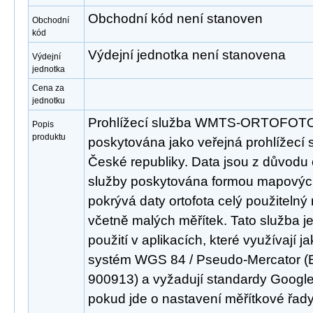
Obchodní kód není stanoven
Obchodní
kód
Výdejní jednotka není stanovena
Výdejní
jednotka
Cena za
jednotku
Prohlížecí služba WMTS-ORTOFOTO
Popis
produktu
poskytována jako veřejná prohlížecí s
České republiky. Data jsou z důvodu o
služby poskytována formou mapových
pokrývá daty ortofota celý použitelný 
včetně malých měřítek. Tato služba j
použití v aplikacích, které využívají 
systém WGS 84 / Pseudo-Mercator (
900913) a vyžadují standardy Goog
pokud jde o nastavení měřítkové řady