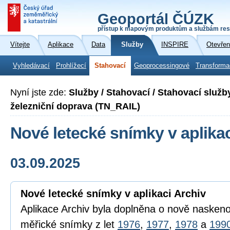
Geoportál ČÚZK
přístup k mapovým produktům a službám res
Vítejte
Aplikace
Data
Služby
INSPIRE
Otevřen
Vyhledávací
Prohlížecí
Stahovací
Geoprocessingové
Transforma
Nyní jste zde:
Služby / Stahovací / Stahovací služb
železniční doprava (TN_RAIL)
Nové letecké snímky v aplikac
03.09.2025
Nové letecké snímky v aplikaci Archiv
Aplikace Archiv byla doplněna o nově naskeno
měřické snímky z let
1976
,
1977
,
1978
a
199