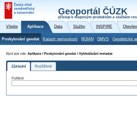
Geoportál ČÚZK
přístup k mapovým produktům a službám res
Vítejte
Aplikace
Data
Služby
INSPIRE
Otevřen
Poskytování geodat
Katastr nemovitostí
RÚIAN
DMVS
Geodetické a
Nyní jste zde:
Aplikace / Poskytování geodat / Vyhledávání metadat
Základní
Rozšířené
Fulltext