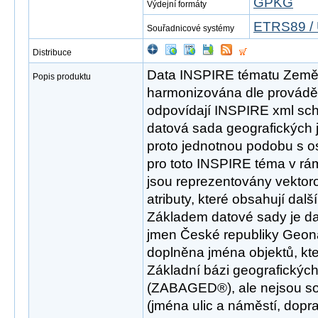
GPKG
Výdejní formáty
ETRS89 / 
Souřadnicové systémy
Distribuce
Data INSPIRE tématu Země
Popis produktu
harmonizována dle provádě
odpovídají INSPIRE xml sch
datová sada geografických
proto jednotnou podobu s os
pro toto INSPIRE téma v rám
jsou reprezentovány vektor
atributy, které obsahují dal
Základem datové sady je d
jmen České republiky Geona
doplněna jména objektů, kt
Základní bázi geografických
(ZABAGED®), ale nejsou s
(jména ulic a náměstí, dopr