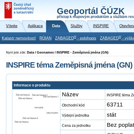
Geoportál ČÚZK
přístup k mapovým produktům a službám res
Vítejte
Aplikace
Data
Služby
INSPIRE
Otevřen
®
®
Katastr nemovitostí
RÚIAN
ZABAGED
- polohopis
ZABAGED
- výšk
Nyní jste zde:
Data / Geonames / INSPIRE - Zeměpisná jména (GN)
INSPIRE téma Zeměpisná jména (GN)
Informace o produktu
Název
INSPIRE téma Z
63711
Obchodní kód
stát
Výdejní jednotka
Bez popla
Cena za jednotku