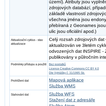
území). Atributy jsou vypln
zdrojových databází, přípa
základě vlastností zdrojový
všechna jména jsou endony
přebíraná z Geonames jsou
ulic jsou oficiální apod.)
Celý rozsah zdrojových da
Aktualizační cyklus - stav
aktualizace
aktualizován ve 3letém cykl
odvozených dat INSPIRE - 
publikovány v půlročním inte
Podmínky přístupu a použití
Bez poplatků
Licence Creative Commons CC BY 4.0
Dle Vyhlášky č. 31/1995 Sb.
Mapová aplikace
Prohlížení dat
Služba WMS
Služba WFS
Stahování dat
Stažení dat z adresáře
Služba Atom