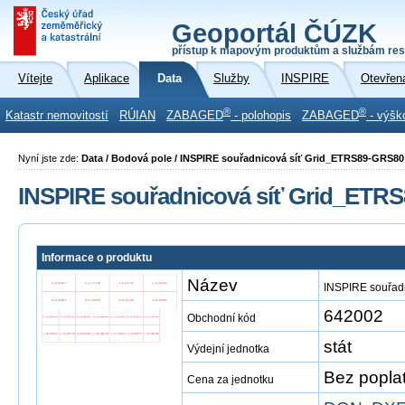
Geoportál ČÚZK
přístup k mapovým produktům a službám res
Vítejte
Aplikace
Data
Služby
INSPIRE
Otevřen
®
®
Katastr nemovitostí
RÚIAN
ZABAGED
- polohopis
ZABAGED
- výšk
Nyní jste zde:
Data / Bodová pole / INSPIRE souřadnicová síť Grid_ETRS89-GRS80
INSPIRE souřadnicová síť Grid_ETR
Informace o produktu
Název
INSPIRE souřad
642002
Obchodní kód
stát
Výdejní jednotka
Bez popla
Cena za jednotku