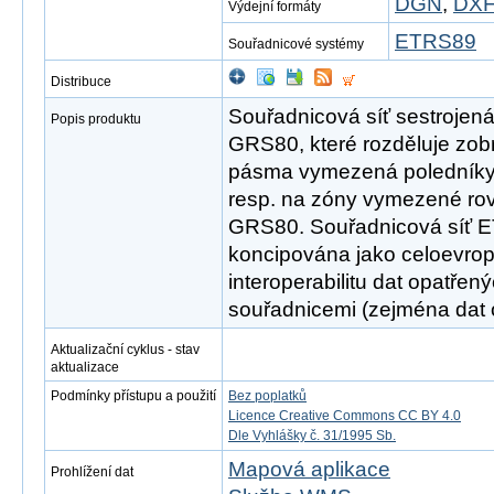
DGN
,
DX
Výdejní formáty
ETRS89
Souřadnicové systémy
Distribuce
Souřadnicová síť sestrojen
Popis produktu
GRS80, které rozděluje zo
pásma vymezená poledníky
resp. na zóny vymezené ro
GRS80. Souřadnicová síť 
koncipována jako celoevrops
interoperabilitu dat opatře
souřadnicemi (zejména dat o
Aktualizační cyklus - stav
aktualizace
Podmínky přístupu a použití
Bez poplatků
Licence Creative Commons CC BY 4.0
Dle Vyhlášky č. 31/1995 Sb.
Mapová aplikace
Prohlížení dat