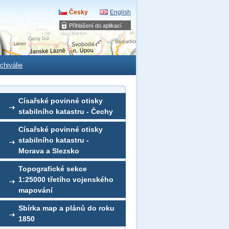
Česky
English
Přihlášení do aplikací
chiválie
Císařské povinné otisky
stabilního katastru - Čechy
Císařské povinné otisky
stabilního katastru -
Morava a Slezsko
Topografické sekce
1:25000 třetího vojenského
mapování
Sbírka map a plánů do roku
1850