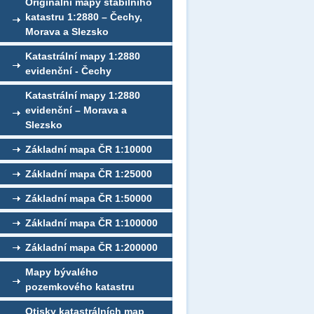
Originální mapy stabilního
katastru 1:2880 – Čechy,
Morava a Slezsko
Katastrální mapy 1:2880
evidenční - Čechy
Katastrální mapy 1:2880
evidenční – Morava a
Slezsko
Základní mapa ČR 1:10000
Základní mapa ČR 1:25000
Základní mapa ČR 1:50000
Základní mapa ČR 1:100000
Základní mapa ČR 1:200000
Mapy bývalého
pozemkového katastru
Otisky katastrálních map