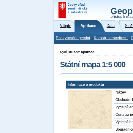
Geop
přístup k ma
Vítejte
Aplikace
Data
Služ
Poskytování geodat
Katastr nemovitostí
Nyní jste zde:
Aplikace
Státní mapa 1:5 000
Informace o produktu
Název
Obchodní 
Výdejní je
Cena za j
Výdejní fo
Souřadnic