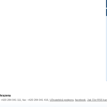
yhrazena
.: +420 284 041 111, fax: +420 284 041 416,
Uživatelská podpora
,
facebook
,
Jak číst RSS ka