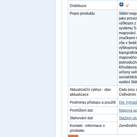
Distribuce
Popis produktu
Státní ma
jako provi
výškopis z
systému S-
mapování. 
značkami m
vše v šedé
výškopisný
topografic
mapového r
jednoduch
Křovákova 
určeny veř
socialisti
vydání St
Aktualizační cyklus - stav
Data jsou 
aktualizace
Ústředním 
Podmínky přístupu a použití
Dle Vyhláš
Prohlížení dat
Mapová ap
Stahování dat
Stažení u
Kontakt - informace o
Zeměměřick
produktu