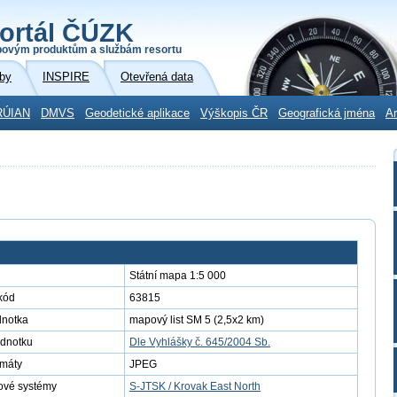
ortál ČÚZK
povým produktům a službám resortu
by
INSPIRE
Otevřená data
RÚIAN
DMVS
Geodetické aplikace
Výškopis ČR
Geografická jména
Ar
Státní mapa 1:5 000
kód
63815
dnotka
mapový list SM 5 (2,5x2 km)
ednotku
Dle Vyhlášky č. 645/2004 Sb.
rmáty
JPEG
ové systémy
S-JTSK / Krovak East North