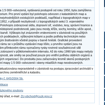
pa 1:5 000–odvozená, vydávaná postupně od roku 1950, byla zamýšlena
zorium. Pro první vydání byl polohopis odvozen z katastrálních map a
 nejvhodnějších existujících podkladů, například z topografických map v
1952, v případě nezbytnosti i z topografických sekcí 3. vojenského
Polohopis zobrazoval sídla, dopravní síť, vodstvo, lesy, správní hranice a
ístopisné podrobnosti, jako jsou mosty, kříže, sochy, komíny, věže apod.,
 barvě. Výškopis byl znázorněn vrstevnicemi v závislosti na použitých
ch podkladech, výškovými kótami a podle potřeby technickým nebo
kým šrafováním včetně popisu v barvě hnědé. Grafické provedení
ámu se v průběhu vydávání map lišilo, u prvního vydání jsou na
ém přímkovém rámu vyznačeny rysky rovinné souřadnicové sítě
zobrazení v půlkilometrovém intervalu. Až do roku 1990 tyto mapy nebyly
ejnosti, ale směly se používat pouze pro vnitřní potřebu státních orgánů a
ckých organizací. Do produktu jsou zařazovány kromě skenů postupných
átní mapy 1:5 000–odvozené i skeny mladších map neodvozených.
aktualizována nepravidelně v závislosti na postupu zpracování archiválií v
archivu zeměměřictví a katastru.
ky č. 645/2004 Sb.
likace
kázkového souboru
ý úřad, e-mail:
ZU-obchod@cuzk.gov.cz