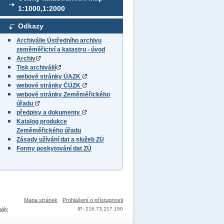
1:1000,1:2000
Odkazy
Archiválie Ústředního archivu
zeměměřictví a katastru - úvod
Archiv
Tisk archiválií
webové stránky ÚAZK
webové stránky ČÚZK
webové stránky Zeměměřického
úřadu
předpisy a dokumenty
Katalog produkce
Zeměměřického úřadu
Zásady užívání dat a služeb ZÚ
Formy poskytování dat ZÚ
Mapa stránek
Prohlášení o přístupnosti
nály
IP: 216.73.217.150