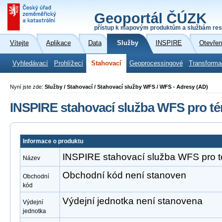
Geoportál ČÚZK
přístup k mapovým produktům a službám res
Vítejte
Aplikace
Data
Služby
INSPIRE
Otevřen
Vyhledávací
Prohlížecí
Stahovací
Geoprocessingové
Transforma
Nyní jste zde:
Služby / Stahovací / Stahovací služby WFS / WFS - Adresy (AD)
INSPIRE stahovací služba WFS pro t
Informace o produktu
INSPIRE stahovací služba WFS pro 
Název
Obchodní kód není stanoven
Obchodní
kód
Výdejní jednotka není stanovena
Výdejní
jednotka