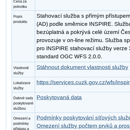
Cena za
jednotku
Stahovací služba s přímým přístupe
Popis
produktu
(AD) podle směrnice INSPIRE. Služba
bezúplatná a pokrývá celé území Čes
provozuje v on-line režimu. Služba s
pro INSPIRE stahovací služby verze 
standard OGC WFS 2.0.0.
Stáhnout dokument vlastnosti služby
Vlastnosti
služby
https://services.cuzk.gov.cz/wfs/insp
Lokalizace
služby
Poskytovaná data
Datové sady
poskytované
službou
Podmínky poskytování síťových slu
Omezení a
podmínky
Omezení služby počtem prvků a pro
přístupu a