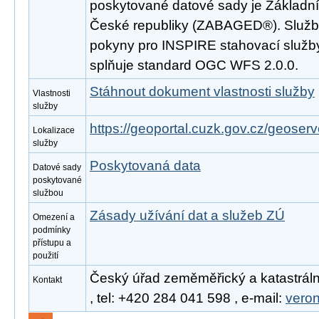
poskytované datové sady je Základní
České republiky (ZABAGED®). Služba
pokyny pro INSPIRE stahovací služby
splňuje standard OGC WFS 2.0.0.
Stáhnout dokument vlastnosti služby
Vlastnosti
služby
https://geoportal.cuzk.gov.cz/geoserv
Lokalizace
služby
Poskytovaná data
Datové sady
poskytované
službou
Zásady užívání dat a služeb ZÚ
Omezení a
podmínky
přístupu a
použití
Český úřad zeměměřický a katastráln
Kontakt
, tel: +420 284 041 598 , e-mail:
vero