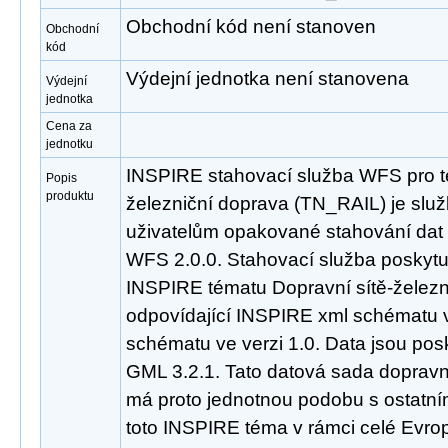
Obchodní kód není stanoven
Obchodní
kód
Výdejní jednotka není stanovena
Výdejní
jednotka
Cena za
jednotku
INSPIRE stahovací služba WFS pro t
Popis
produktu
železniční doprava (TN_RAIL) je slu
uživatelům opakované stahování dat
WFS 2.0.0. Stahovací služba poskyt
INSPIRE tématu Dopravní sítě-želez
odpovídající INSPIRE xml schématu v
schématu ve verzi 1.0. Data jsou po
GML 3.2.1. Tato datová sada dopravní
má proto jednotnou podobu s ostatní
toto INSPIRE téma v rámci celé Evro