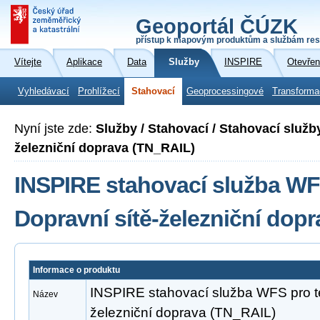
Geoportál ČÚZK
přístup k mapovým produktům a službám res
Vítejte
Aplikace
Data
Služby
INSPIRE
Otevřen
Vyhledávací
Prohlížecí
Stahovací
Geoprocessingové
Transforma
Nyní jste zde:
Služby / Stahovací / Stahovací služb
železniční doprava (TN_RAIL)
INSPIRE stahovací služba WF
Dopravní sítě-železniční dop
Informace o produktu
INSPIRE stahovací služba WFS pro t
Název
železniční doprava (TN_RAIL)