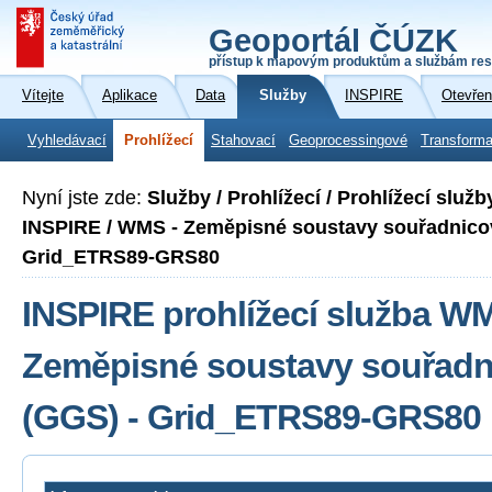
Geoportál ČÚZK
přístup k mapovým produktům a službám res
Vítejte
Aplikace
Data
Služby
INSPIRE
Otevřen
Vyhledávací
Prohlížecí
Stahovací
Geoprocessingové
Transforma
Nyní jste zde:
Služby / Prohlížecí / Prohlížecí slu
INSPIRE / WMS - Zeměpisné soustavy souřadnicov
Grid_ETRS89-GRS80
INSPIRE prohlížecí služba W
Zeměpisné soustavy souřadni
(GGS) - Grid_ETRS89-GRS80