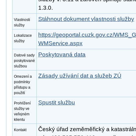
1.3.0.
Stáhnout dokument vlastnosti služby
Vlastnosti
služby
https://geoportal.cuzk.gov.cz/WM
Lokalizace
služby
WMService.aspx
Poskytovaná data
Datové sady
poskytované
službou
Zásady užívání dat a služeb ZÚ
Omezení a
podmínky
přístupu a
použití
Spustit službu
Prohlížení
služby ve
veřejném
klientu
Český úřad zeměměřický a katastrální
Kontakt