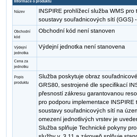
Informace o produktu
INSPIRE prohlížecí služba WMS pro
Název
soustavy souřadnicových sítí (GGS
Obchodní kód není stanoven
Obchodní
kód
Výdejní jednotka není stanovena
Výdejní
jednotka
Cena za
jednotku
Služba poskytuje obraz souřadnicov
Popis
produktu
GRS80, sestrojené dle specifikací INS
přesností zákresu garantovanou reso
pro podporu implementace INSPIRE
soustavy souřadnicových sítí na úze
omezení jednotlivých vrstev je uveden
Služba splňuje Technické pokyny pro
služby v. 3.11 a zároveň splňuje st