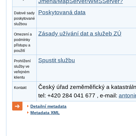
Jmena/MapServer/WMSServer?
Poskytovaná data
Datové sady
poskytované
službou
Zásady užívání dat a služeb ZÚ
Omezení a
podmínky
přístupu a
použití
Spustit službu
Prohlížení
služby ve
veřejném
klientu
Český úřad zeměměřický a katastrální
Kontakt
tel: +420 284 041 677 , e-mail:
anton
Detailní metadata
Metadata XML