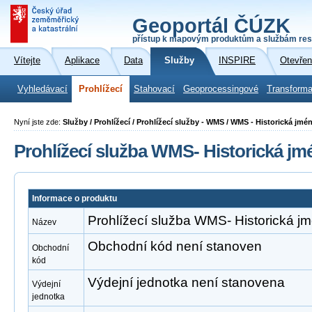
Geoportál ČÚZK
přístup k mapovým produktům a službám res
Vítejte
Aplikace
Data
Služby
INSPIRE
Otevřen
Vyhledávací
Prohlížecí
Stahovací
Geoprocessingové
Transforma
Nyní jste zde:
Služby / Prohlížecí / Prohlížecí služby - WMS / WMS - Historická jmé
Prohlížecí služba WMS- Historická jm
Informace o produktu
Prohlížecí služba WMS- Historická j
Název
Obchodní kód není stanoven
Obchodní
kód
Výdejní jednotka není stanovena
Výdejní
jednotka