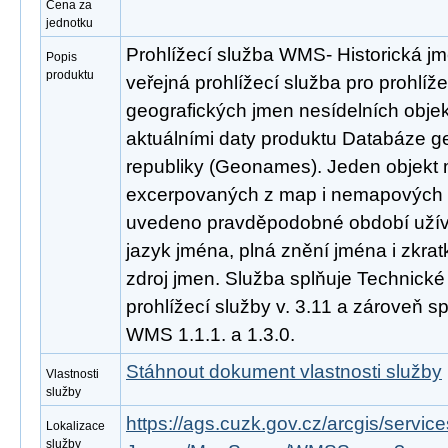
Cena za
jednotku
Prohlížecí služba WMS- Historická j
Popis
produktu
veřejná prohlížecí služba pro prohlíže
geografických jmen nesídelních obje
aktuálními daty produktu Databáze 
republiky (Geonames). Jeden objekt m
excerpovaných z map i nemapových zd
uvedeno pravděpodobné období užívá
jazyk jména, plná znění jména i zkratk
zdroj jmen. Služba splňuje Technick
prohlížecí služby v. 3.11 a zároveň 
WMS 1.1.1. a 1.3.0.
Stáhnout dokument vlastnosti služby
Vlastnosti
služby
https://ags.cuzk.gov.cz/arcgis/serv
Lokalizace
služby