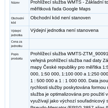
Prohlížecí služba WMTS - Základní t
Název
měřítková řada Google Maps
Obchodní kód není stanoven
Obchodní
kód
Výdejní jednotka není stanovena
Výdejní
jednotka
Cena za
jednotku
Prohlížecí služba WMTS-ZTM_900913
Popis
produktu
veřejná prohlížecí služba nad daty Zá
mapy České republiky pro měřítka 1:5
000, 1:50 000, 1:100 000 a 1:250 00
1 : 500 000 a 1 : 1 000 000. Data jso
rychlosti služby poskytována formou
služba je optimalizována pro použití v
využívají jako výchozí souřadnicový
Pseudo-Mercator (EPSG 3857 alias 9