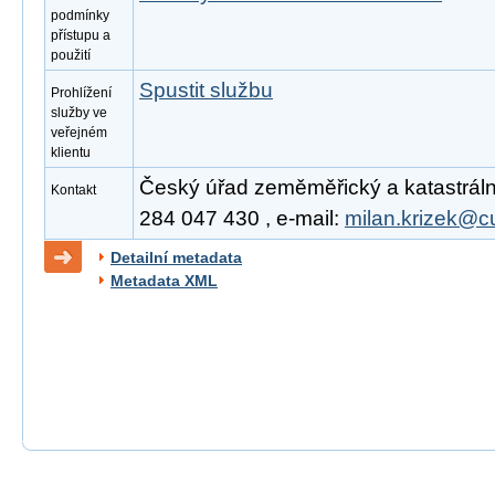
podmínky
přístupu a
použití
Spustit službu
Prohlížení
služby ve
veřejném
klientu
Český úřad zeměměřický a katastrální,
Kontakt
284 047 430 , e-mail:
milan.krizek@c
Detailní metadata
Metadata XML