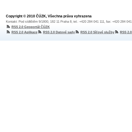
Copyright © 2010 ČÚZK, Všechna práva vyhrazena
Kontakt: Pod sídlištěm 9/1800, 182 11 Praha 8, tel.: +420 284 041 111, fax: +420 284 04
RSS 2.0 Geoportál ČÚZK
RSS 2.0 Aplikace
RSS 2.0 Datové sady
RSS 2.0 Síťové služby
RSS 2.0