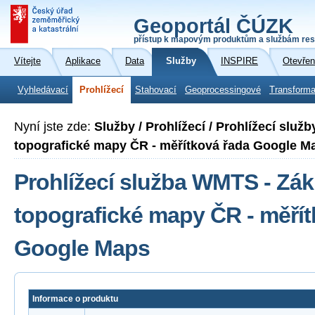
Geoportál ČÚZK
přístup k mapovým produktům a službám res
Vítejte
Aplikace
Data
Služby
INSPIRE
Otevřen
Vyhledávací
Prohlížecí
Stahovací
Geoprocessingové
Transforma
Nyní jste zde:
Služby / Prohlížecí / Prohlížecí slu
topografické mapy ČR - měřítková řada Google M
Prohlížecí služba WMTS - Zák
topografické mapy ČR - měřít
Google Maps
Informace o produktu