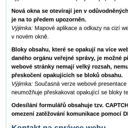
Nová okna se otevírají jen v odůvodněných
je na to předem upozorněn.
Výjimka:
Mapové aplikace a odkazy na cizí we
v novém okně.
Bloky obsahu, které se opakují na více w
daného orgánu veřejné správy, je možné p
webové stránky nemají velký rozsah, nemus
přeskočení opakujících se bloků obsahu.
Výjimka:
Současná verze webové presentace
neumožňuje přeskakovat opakující se bloky te
Odesílání formulářů obsahuje tzv. CAPTC
omezení zatěžování komunikace pomocí D
Kontakt na správce webu