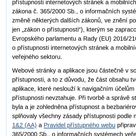
přístupnosti internetových stránek a mobilníc
zákona č. 365/2000 Sb., o informačních syst
změně některých dalších zákonů, ve znění po
jen „zákon o přístupnosti“), kterým se zapra
Evropského parlamentu a Rady (EU) 2016/210
o přístupnosti internetových stránek a mobilní
veřejného sektoru.
Webové stránky a aplikace jsou částečně v 
přístupnosti, a to z důvodu, že část obsahu 
aplikace, které neslouží k navigačním účelům
přístupnosti nevztahuje. Při tvorbě a správě
byla a je zohledněna přístupnost a bezbariér
splňovaly všechny zásady přístupnosti podle
1&2 (AA)
a
Pravidel přístupného webu
připrav
365/2000 Sb., o informačních systémech veře