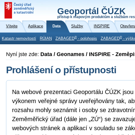
Geoportál ČÚZK
přístup k mapovým produktům a službám res
Vítejte
Aplikace
Data
Služby
INSPIRE
Otevřen
®
®
Katastr nemovitostí
RÚIAN
ZABAGED
- polohopis
ZABAGED
- výšk
Nyní jste zde:
Data / Geonames / INSPIRE - Zeměp
Prohlášení o přístupnosti
Na webové prezentaci Geoportálu ČÚZK jsou i
výkonem veřejné správy uveřejňovány tak, ab
rozsahu mohly seznámit i osoby se zdravotní
Zeměměřický úřad (dále jen „ZÚ“) se zavazuje
webových stránek a aplikací v souladu se zá