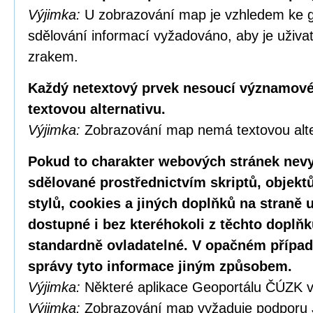
Výjimka:
U zobrazování map je vzhledem ke g
sdělování informací vyžadováno, aby je uživa
zrakem.
Každý netextový prvek nesoucí významové
textovou alternativu.
Výjimka:
Zobrazování map nemá textovou alte
Pokud to charakter webových stránek nevy
sdělované prostřednictvím skriptů, objekt
stylů, cookies a jiných doplňků na straně u
dostupné i bez kteréhokoli z těchto doplňk
standardně ovladatelné. V opačném případ
správy tyto informace jiným způsobem.
Výjimka:
Některé aplikace Geoportálu ČÚZK v
Výjimka:
Zobrazování map vyžaduje podporu 