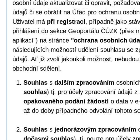
osobní údaje aktualizovat či opravit, požado
údajů či se obrátit na Úřad pro ochranu osobn
Uživatel má
při registraci
, případně jako stáv
přihlášení do sekce Geoportálu ČÚZK (přes m
aplikací") na stránce
"ochrana osobních úda
následujících možností udělení souhlasu se 
údajů. Ať již zvolí jakoukoli možnost, nebudo
obchodní sdělení.
Souhlas
s
dalším zpracováním
osobních
souhlas
) tj. pro účely zpracování údajů 
opakovaného podání žádostí
o data v e
až do doby případného odvolání tohoto s
Souhlas
s
jednorázovým zpracováním
o
dočasný souhlas
), tj. pouze pro účely z