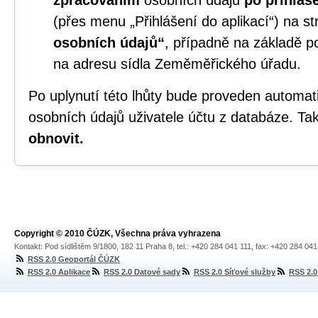
zpracováním
osobních údajů
po přihláš
(přes menu „Přihlášení do aplikací“) na s
osobních údajů“
, případně na základě p
na adresu sídla Zeměměřického úřadu.
Po uplynutí této lhůty bude proveden automa
osobních údajů uživatele účtu z databáze. Tak
obnovit.
Copyright © 2010 ČÚZK, Všechna práva vyhrazena
Kontakt: Pod sídlištěm 9/1800, 182 11 Praha 8, tel.: +420 284 041 111, fax: +420 284 04
RSS 2.0 Geoportál ČÚZK
RSS 2.0 Aplikace
RSS 2.0 Datové sady
RSS 2.0 Síťové služby
RSS 2.0