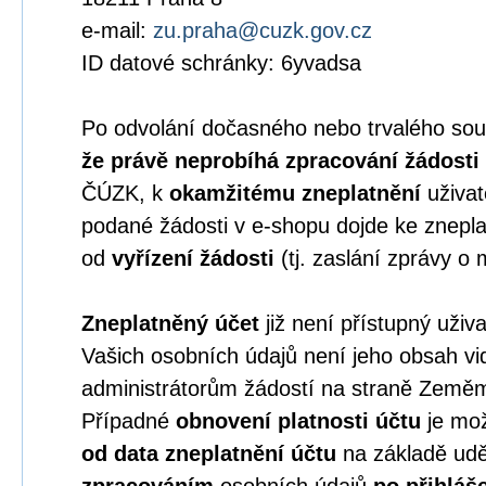
e-mail:
zu.praha@cuzk.gov.cz
ID datové schránky: 6yvadsa
Po odvolání dočasného nebo trvalého sou
že právě neprobíhá zpracování žádosti
ČÚZK, k
okamžitému zneplatnění
uživat
podané žádosti v e-shopu dojde ke znepla
od
vyřízení žádosti
(tj. zaslání zprávy o 
Zneplatněný účet
již není přístupný uživ
Vašich osobních údajů není jeho obsah vid
administrátorům žádostí na straně Země
Případné
obnovení platnosti účtu
je mož
od data zneplatnění účtu
na základě ud