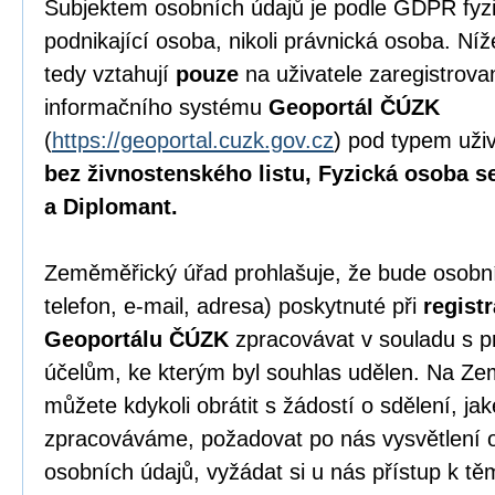
Subjektem osobních údajů je podle GDPR fyzi
podnikající osoba, nikoli právnická osoba. N
tedy vztahují
pouze
na uživatele zaregistrov
informačního systému
Geoportál ČÚZK
(
https://geoportal.cuzk.gov.cz
) pod typem uži
bez živnostenského listu, Fyzická osoba s
a Diplomant.
Zeměměřický úřad prohlašuje, že bude osobní
telefon, e-mail, adresa) poskytnuté při
regist
Geoportálu ČÚZK
zpracovávat v souladu s p
účelům, ke kterým byl souhlas udělen. Na Z
můžete kdykoli obrátit s žádostí o sdělení, ja
zpracováváme, požadovat po nás vysvětlení 
osobních údajů, vyžádat si u nás přístup k t