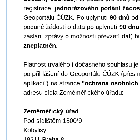
registrace,
jednorázového podání žádos
Geoportálu ČÚZK. Po uplynutí
90 dnů
o
podané žádosti o data po uplynutí
90 dnů
zaslání zprávy o možnosti převzetí dat) b
zneplatněn.
Platnost trvalého i dočasného souhlasu j
po přihlášení do Geoportálu ČÚZK (přes 
aplikací") na stránce
"ochrana osobních 
adresu sídla Zeměměřického úřadu:
Zeměměřický úřad
Pod sídlištěm 1800/9
Kobylisy
18211 Praha 8