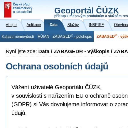
Geoportál ČÚZK
přístup k mapovým produktům a službám res
Vítejte
Aplikace
Data
Služby
INSPIRE
Otevřen
®
®
Katastr nemovitostí
RÚIAN
ZABAGED
- polohopis
ZABAGED
- výš
Nyní jste zde:
Data / ZABAGED® - výškopis / ZAB
Ochrana osobních údajů
Vážení uživatelé Geoportálu ČÚZK,
v souvislosti s nařízením EU o ochraně osobn
(GDPR) si Vás dovolujeme informovat o zpra
údajů.