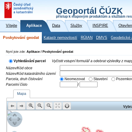
Geoportál ČÚZK
přístup k mapovým produktům a službám res
Vítejte
Aplikace
Data
Služby
INSPIRE
Otevřen
Poskytování geodat
Katastr nemovitostí
RÚIAN
DMVS
Geodetické 
Nyní jste zde:
Aplikace / Poskytování geodat
Vyhledávání parcel
Vyčistit vstupní formulář a odebrat výsledky z map
Název/Kód obce
Název/Kód katastrálního území
Parcela, druh číslování
Neomezovat
Stavební
Pozemkov
Parcelní číslo
/
Mapa
Vybra