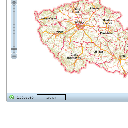
1:3657590
100 km