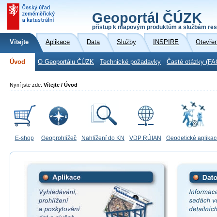
Geoportál ČÚZK
přístup k mapovým produktům a službám res
Vítejte
Aplikace
Data
Služby
INSPIRE
Otevře
Úvod
O Geoportálu ČÚZK
Technické požadavky
Časté otázky (FA
Nyní jste zde:
Vítejte / Úvod
E-shop
Geoprohlížeč
Nahlížení do KN
VDP RÚIAN
Geodetické aplika