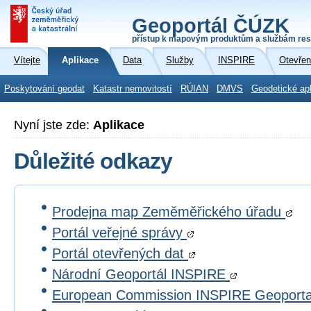
Geoportál ČÚZK
přístup k mapovým produktům a službám res
Vítejte
Aplikace
Data
Služby
INSPIRE
Otevřen
Poskytování geodat
Katastr nemovitostí
RÚIAN
DMVS
Geodetické ap
Nyní jste zde:
Aplikace
Důležité odkazy
Prodejna map Zeměměřického úřadu
Portál veřejné správy
Portál otevřených dat
Národní Geoportál INSPIRE
European Commission INSPIRE Geoport