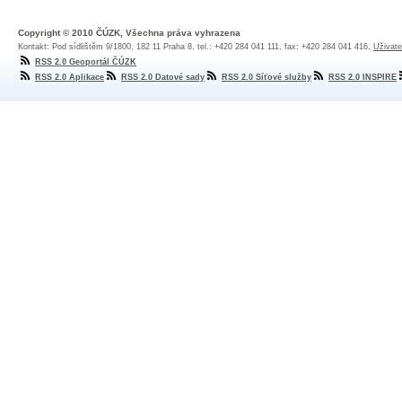
Copyright © 2010 ČÚZK, Všechna práva vyhrazena
Kontakt: Pod sídlištěm 9/1800, 182 11 Praha 8, tel.: +420 284 041 111, fax: +420 284 041 416,
Uživate
RSS 2.0 Geoportál ČÚZK
RSS 2.0 Aplikace
RSS 2.0 Datové sady
RSS 2.0 Síťové služby
RSS 2.0 INSPIRE