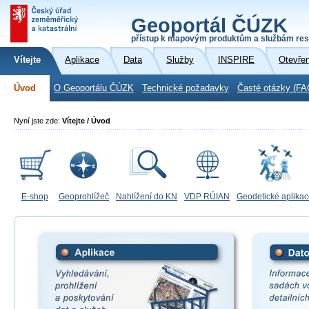
Geoportál ČÚZK
přístup k mapovým produktům a službám res
Vítejte
Aplikace
Data
Služby
INSPIRE
Otevře
Úvod
O Geoportálu ČÚZK
Technické požadavky
Časté otázky (FA
Nyní jste zde:
Vítejte / Úvod
E-shop
Geoprohlížeč
Nahlížení do KN
VDP RÚIAN
Geodetické aplika