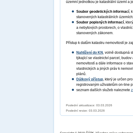
územní jednotkou je katastrální území a je
Soubor geodetických informací
, 
stanovených katastrálních územích
Soubor popisných informací
, kte
a nebytových prostorech, o vlastní
stanovených zákonem.
Přístup k datům katastru nemovitostí je za
Nahlížení do KN
, volně dostupná s
týkající se vlastnictví parcel, bud
nemovitostí a dále informace o stav
vlastnických a jiných práv k nemov
plánů.
Dálkový přístup
, který je určen p
registrovaným uživatelům on-line p
seznam dalších služeb naleznete
z
Poslední aktualizace: 03.03.2026
Poslední revize:
03.03.2026
Copyright © 2010 ČÚZK, Všechna práva vyhrazen