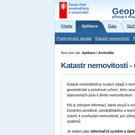
Geop
přístup k ma
Vítejte
Aplikace
Data
Služ
Poskytování geodat
Katastr nemovitostí
Nyní jste zde:
Aplikace / Archiválie
Katastr nemovitostí -
Katastr nemovitostí je soubor údajů o nemo
geometrické a polohové určení. Jeho souč
stanovených práv k těmto nemovitostem.
KN je zdrojem informací, které slouží k 
životního prostředí, zemědělského a lesní
území, k oceňování nemovitostí, pro účely
systémů.
Je veden jako
informační systém o územ