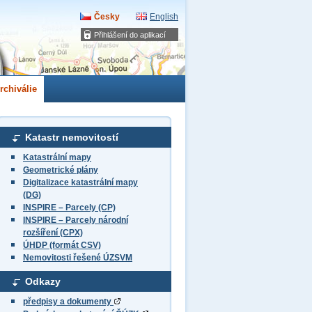
Česky
English
Přihlášení do aplikací
rchiválie
Katastr nemovitostí
Katastrální mapy
Geometrické plány
Digitalizace katastrální mapy
(DG)
INSPIRE – Parcely (CP)
INSPIRE – Parcely národní
rozšíření (CPX)
ÚHDP (formát CSV)
Nemovitosti řešené ÚZSVM
Odkazy
předpisy a dokumenty