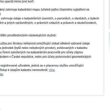
ho operát mimo jiné tvoří:
který zahrnuje katastrální mapu (včetně jejího číselného vyjádření ve
)
rý zahrnuje údaje o katastrálních územích, o parcelách, o stavbách, o bytech
cích a jiných oprávněných, o právních vztazích a právech a skutečnostech,
jištěn prostřednictvím následujících služeb:
lužba pro širokou veřejnost umožňující získat některé vybrané údaje
ov a jednotek (bytů nebo nebytových prostor), evidovaných v katastru
u řízení založených na katastrálním pracovišti pro účely zápisu
itostem v České republice, nebo pro účely potvrzování geometrických
ro registrované uživatele, jedná se o placenou službu umožňující
řístup k údajům katastru nemovitostí.
Více
.
de
.
a