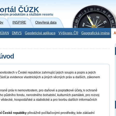
ortál ČÚZK
povým produktům a službám resortu
by
INSPIRE
Otevřená data
RÚIAN
DMVS
Geodetické aplikace
Výškopis ČR
Geografická jména
A
 úvod
vitostech v České republice zahrnující jejich soupis a popis a jejich
ástí je evidence vlastnických a jiných věcných práv a dalších, zákonem
ochraně práv k nemovitostem, pro daňové a poplatkové účely, k ochraně
ho půdního fondu, nerostného bohatství, kulturních památek, pro rozvoj
 vědecké, hospodářské a statistické a pro tvorbu dalších informačních
í České republiky
převážně počítačovými prostředky, kde základní