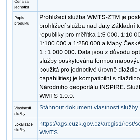
Cena za
jednotku
Prohlížecí služba WMTS-ZTM je posk
Popis
produktu
prohlížecí služba nad daty Základní
republiky pro měřítka 1:5 000, 1:10 0
1:100 000 a 1:250 000 a Mapy České 
1 : 1 000 000. Data jsou z důvodu opt
služby poskytována formou mapových
použitá pro jednotlivé úrovně dlaždic
capabilities) je kompatibilní s dlaždi
Národního geoportálu INSPIRE. Služ
WMTS 1.0.0.
Stáhnout dokument vlastnosti služby
Vlastnosti
služby
https://ags.cuzk.gov.cz/arcgis1/rest
Lokalizace
služby
WMTS