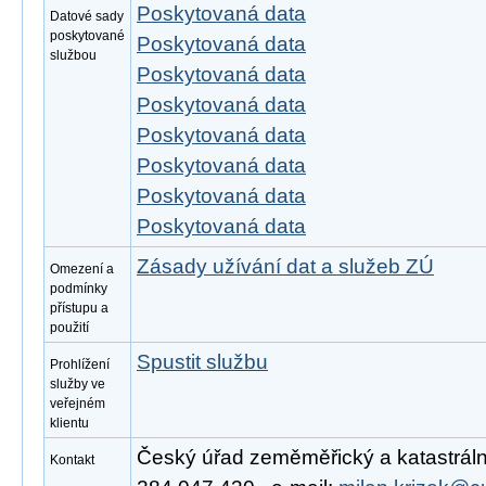
Poskytovaná data
Datové sady
poskytované
Poskytovaná data
službou
Poskytovaná data
Poskytovaná data
Poskytovaná data
Poskytovaná data
Poskytovaná data
Poskytovaná data
Zásady užívání dat a služeb ZÚ
Omezení a
podmínky
přístupu a
použití
Spustit službu
Prohlížení
služby ve
veřejném
klientu
Český úřad zeměměřický a katastrální,
Kontakt