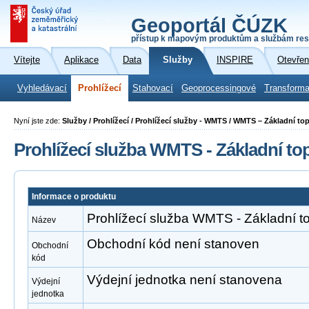
Geoportál ČÚZK
přístup k mapovým produktům a službám res
Vítejte
Aplikace
Data
Služby
INSPIRE
Otevřen
Vyhledávací
Prohlížecí
Stahovací
Geoprocessingové
Transforma
Nyní jste zde:
Služby / Prohlížecí / Prohlížecí služby - WMTS / WMTS – Základní t
Prohlížecí služba WMTS - Základní t
Informace o produktu
Prohlížecí služba WMTS - Základní 
Název
Obchodní kód není stanoven
Obchodní
kód
Výdejní jednotka není stanovena
Výdejní
jednotka