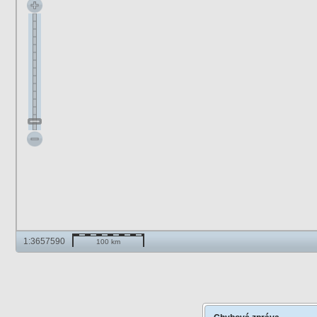
1:3657590
100 km