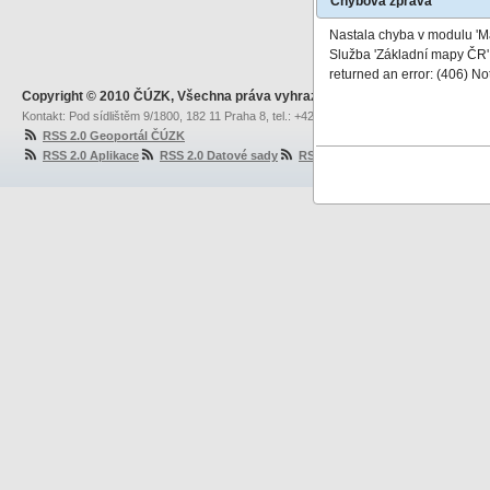
Chybová zpráva
Nastala chyba v modulu '
Služba 'Základní mapy ČR' 
returned an error: (406) No
Copyright © 2010 ČÚZK, Všechna práva vyhrazena
Kontakt: Pod sídlištěm 9/1800, 182 11 Praha 8, tel.: +420 284 041 111, fax: +420 284 04
RSS 2.0 Geoportál ČÚZK
RSS 2.0 Aplikace
RSS 2.0 Datové sady
RSS 2.0 Síťové služby
RSS 2.0