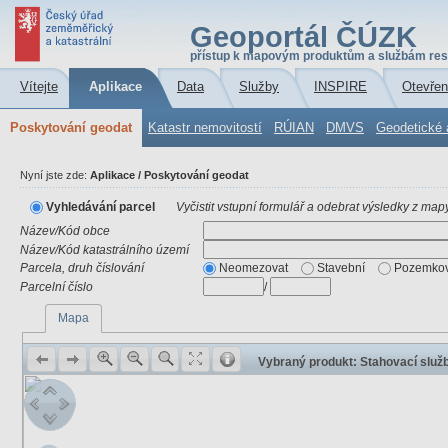
Geoportál ČÚZK
přístup k mapovým produktům a službám res
Vítejte
Aplikace
Data
Služby
INSPIRE
Otevřen
Poskytování geodat
Katastr nemovitostí
RÚIAN
DMVS
Geodetické 
Nyní jste zde:
Aplikace / Poskytování geodat
Vyhledávání parcel
Vyčistit vstupní formulář a odebrat výsledky z map
Název/Kód obce
Název/Kód katastrálního území
Parcela, druh číslování
Neomezovat
Stavební
Pozemkov
Parcelní číslo
/
Mapa
Vybraný produkt: Stahovací slu