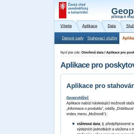
Geop
přístup k ma
Vítejte
Aplikace
Data
Slu
Datové sady
Stahovací služby
Aplika
Nyní jste zde:
Otevřená data / Aplikace pro pos
Aplikace pro poskyto
Aplikace pro stahován
Geoprohlížeč
Aplikace nabízí následující možnosti sta
„Informace o produktu“, oddíly „Distribuc
vrstev, menu „Možnosti“)::
stáhnout data
, tj. předpřipraven
výdejních jednotkách a uložena v 