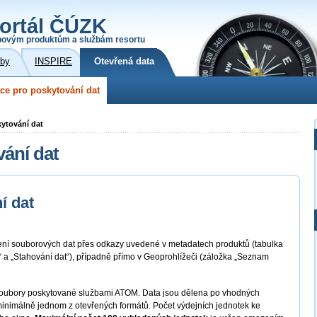
ortál ČÚZK
povým produktům a službám resortu
žby
INSPIRE
Otevřená data
ce pro poskytování dat
kytování dat
vání dat
í dat
žení souborových dat přes odkazy uvedené v metadatech produktů (tabulka
e“ a „Stahování dat“), případně přímo v Geoprohlížeči (záložka „Seznam
é soubory poskytované službami ATOM. Data jsou dělena po vhodných
minimálně jednom z otevřených formátů. Počet výdejních jednotek ke