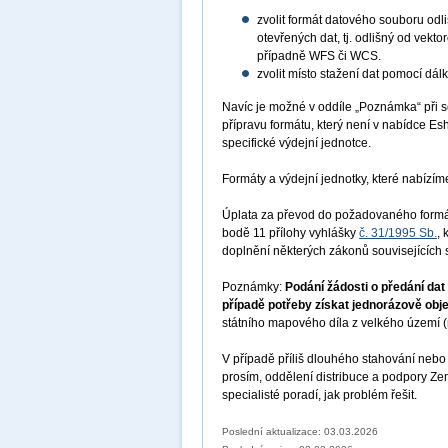
zvolit formát datového souboru odl
otevřených dat, tj. odlišný od vek
případně WFS či WCS.
zvolit místo stažení dat pomocí dál
Navíc je možné v oddíle „Poznámka“ při se
přípravu formátu, který není v nabídce E
specifické výdejní jednotce.
Formáty a výdejní jednotky, které nabízí
Úplata za převod do požadovaného formát
bodě 11 přílohy vyhlášky
č. 31/1995 Sb.
,
doplnění některých zákonů souvisejících 
Poznámky:
Podání žádosti o předání da
případě potřeby získat jednorázově obj
státního mapového díla z velkého území (n
V případě příliš dlouhého stahování nebo 
prosím, oddělení distribuce a podpory 
specialisté poradí, jak problém řešit.
Poslední aktualizace: 03.03.2026