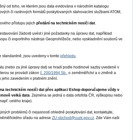
išný od toho, ve kterém jsou data evidována v národním katalogu
torových či rastrových formátů poskytovaných stahovacími službami ATOM,
kového přístupu jejich
předání na technickém nosiči dat
.
stavování žádosti uvést i jiné požadavky na úpravu dat, například
shopu či exportního nástroje Geoprohlížeče, nebo vyskladnění souborů ve
me standardně, jsou uvedeny v tomto
přehledu
.
u (nebo za jiné úpravy dat) se hradí podle hodinové sazby uvedené v
 kterou se provádí zákon
č. 200/1994 Sb.
, o zeměměřictví a o změně a
s jeho zavedením v platném znění.
t na technickém nosiči dat přes aplikaci Eshop doporučujeme vždy v
emově velká data
. Zejména se jedná o data ortofota ČR, výškopisu nebo
apř. celého kraje).
jiných problémů či nejasností ohledně poskytování dat, kontaktujte,
Zeměměřického úřadu na adrese
ZU-obchod@cuzk.gov.cz
. Zde Vám naši