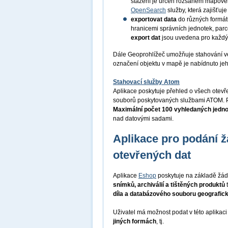
stažení je určen rozsahem mapov
OpenSearch
služby, která zajišťu
exportovat data
do různých formá
hranicemi správních jednotek, par
export dat
jsou uvedena pro každý
Dále Geoprohlížeč umožňuje stahování v
označení objektu v mapě je nabídnuto je
Stahovací služby Atom
Aplikace poskytuje přehled o všech otev
souborů poskytovaných službami ATOM. P
Maximální počet 100 vyhledaných jedn
nad datovými sadami.
Aplikace pro podání ž
otevřených dat
Aplikace
Eshop
poskytuje na základě žád
snímků, archiválií a tištěných produktů
díla a databázového souboru geografic
Uživatel má možnost podat v této aplikac
jiných formách
, tj.