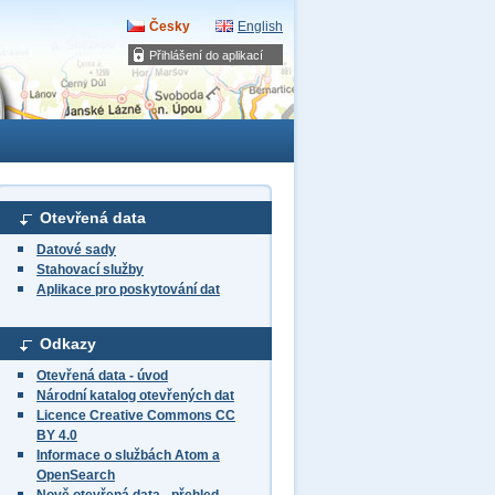
Česky
English
Přihlášení do aplikací
Otevřená data
Datové sady
Stahovací služby
Aplikace pro poskytování dat
Odkazy
Otevřená data - úvod
Národní katalog otevřených dat
Licence Creative Commons CC
BY 4.0
Informace o službách Atom a
OpenSearch