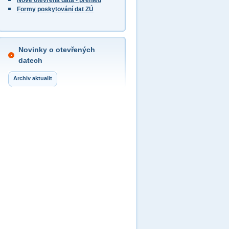
Nově otevřená data - přehled
Formy poskytování dat ZÚ
Novinky o otevřených
datech
Archiv aktualit