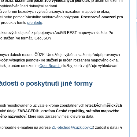
ého okna.
Maximální počet 100 vyhledaných jednotek
je určen omezením
je vyhledávání nad datovými sadami.
tů ve formě bezešvých výřezů určených rozsahem mapového okna,
cel nebo pomocí vlastního vektorového polygonu.
Prostorová omezení pro
 produkt v tomto
přehledu
.
ektorových objektů z připojených ArcGIS REST mapových služeb. Po
ho stažení ve formátu GeoJSON.
řených datech resortu ČÚZK. Umožňuje výběr a stažení předpřipravených
očet výdejních jednotek ke stažení je určen rozsahem mapového okna.
otek
je určen omezením
OpenSearch
služby, která zajišťuje vyhledávání
ádosti o poskytnutí jiné formy
osti registrovaného uživatele kromě zpoplatněných
leteckých měřických
také údaje
ZABAGED® , ortofota České republiky, státního mapového
kého názvosloví
, které jsou zařazeny mezi otevřená data.
i (případně e-mailem na adrese
ZU-obchod@cuzk.gov.cz
) žádost o data i
v