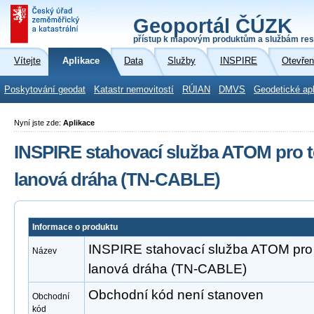
Geoportál ČÚZK
přístup k mapovým produktům a službám res
Vítejte
Aplikace
Data
Služby
INSPIRE
Otevřen
Poskytování geodat
Katastr nemovitostí
RÚIAN
DMVS
Geodetické ap
Nyní jste zde:
Aplikace
INSPIRE stahovací služba ATOM pro t
lanová dráha (TN-CABLE)
Informace o produktu
INSPIRE stahovací služba ATOM pro 
Název
lanová dráha (TN-CABLE)
Obchodní kód není stanoven
Obchodní
kód