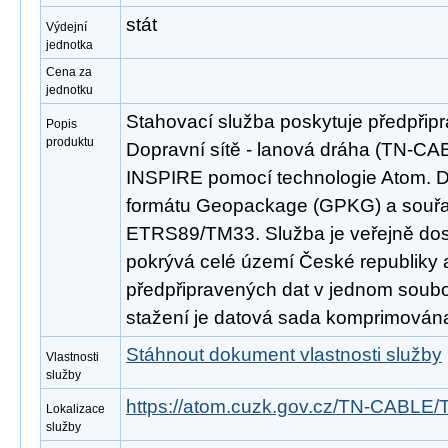
stát
Výdejní
jednotka
Cena za
jednotku
Stahovací služba poskytuje předpřip
Popis
produktu
Dopravní sítě - lanová dráha (TN-CA
INSPIRE pomocí technologie Atom. D
formátu Geopackage (GPKG) a souř
ETRS89/TM33. Služba je veřejně dos
pokrývá celé území České republiky
předpřipravených dat v jednom soubor
stažení je datová sada komprimována
Stáhnout dokument vlastnosti služby
Vlastnosti
služby
https://atom.cuzk.gov.cz/TN-CABLE
Lokalizace
služby