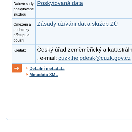
Poskytovaná data
Datové sady
poskytované
službou
Zásady užívání dat a služeb ZÚ
Omezení a
podmínky
přístupu a
použití
Český úřad zeměměřický a katastrální
Kontakt
, e-mail:
cuzk.helpdesk@cuzk.gov.cz
Detailní metadata
Metadata XML