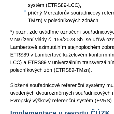
systém (ETRS89-LCC),
příčný Mercatorův souřadnicový refe
TMzn) v poledníkových zónách.
*) pozn. zde uvádíme označení souřadnicový
v Nařízení vlády č. 159/2023 Sb. se užívá o
Lambertově azimutálním stejnoplochém zobr
ETRS89 v Lambertově kuželovém konformní
LCC) a ETRS89 v univerzálním transverzální
poledníkových zón (ETRS89-TMzn).
Složené souřadnicové referenční systémy mus
uvedených dvourozměrných souřadnicových r
Evropský výškový referenční systém (EVRS).
Implementace v resortu ČÚZK