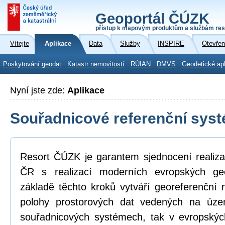
Geoportál ČÚZK
přístup k mapovým produktům a službám res
Vítejte
Aplikace
Data
Služby
INSPIRE
Otevřen
Poskytování geodat
Katastr nemovitostí
RÚIAN
DMVS
Geodetické ap
Nyní jste zde:
Aplikace
Souřadnicové referenční sys
Resort ČÚZK je garantem sjednocení realiza
ČR s realizací moderních evropských ge
základě těchto kroků vytváří georeferenční
polohy prostorových dat vedených na úz
souřadnicových systémech, tak v evropskýc