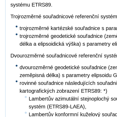
systému ETRS89.
Trojrozměrné souřadnicové referenční systé
trojrozměrné kartézské souřadnice s par
trojrozměrné geodetické souřadnice (zem
délka a elipsoidická výška) s parametry e
Dvourozměrné souřadnicové referenční syst
dvourozměrné geodetické souřadnice (ze
zeměpisná délka) s parametry elipsoidu 
rovinné souřadnice následujících souřad
kartografických zobrazení ETRS89: *)
Lambertův azimutální stejnoplochý so
systém (ETRS89-LAEA),
Lambertův konformní kuželový souřad