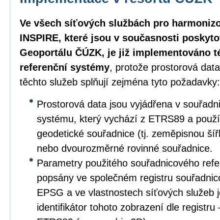
Ve všech síťových službách pro harmoniz
INSPIRE, které jsou v současnosti poskyt
Geoportálu ČÚZK, je již implementováno 
referenční systémy
, protože prostorová dat
těchto služeb splňují zejména tyto požadavky:
Prostorová data jsou vyjádřena v souřad
systému, který vychází z ETRS89 a použ
geodetické souřadnice (tj. zeměpisnou ší
nebo dvourozměrné rovinné souřadnice.
Parametry použitého souřadnicového refe
popsány ve společném registru souřadnic
EPSG a ve vlastnostech síťových služeb 
identifikátor tohoto zobrazení dle registr