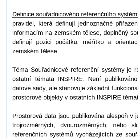
Definice souřadnicového referenčního systém
pravidel, která definují jednoznačné přiřaze
informacím na zemském tělese, doplněný so
definují pozici počátku, měřítko a orienta
zemském tělese.
Téma Souřadnicové referenční systémy je 
ostatní témata INSPIRE. Není publikován
datové sady, ale stanovuje základní funkciona
prostorové objekty v ostatních INSPIRE téma
Prostorová data jsou publikována alespoň v
trojrozměrných, dvourozměrných, nebo sl
referenčních systémů vycházejících ze souř