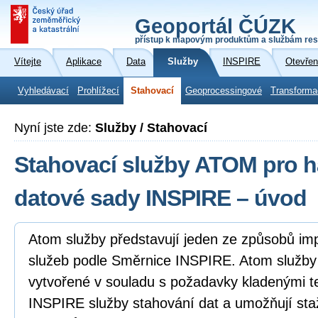
Geoportál ČÚZK
přístup k mapovým produktům a službám res
Vítejte
Aplikace
Data
Služby
INSPIRE
Otevřen
Vyhledávací
Prohlížecí
Stahovací
Geoprocessingové
Transforma
Nyní jste zde:
Služby / Stahovací
Stahovací služby ATOM pro 
datové sady INSPIRE – úvod
Atom služby představují jeden ze způsobů i
služeb podle Směrnice INSPIRE. Atom služb
vytvořené v souladu s požadavky kladenými 
INSPIRE služby stahování dat a umožňují sta