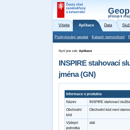
Geop
přístup k ma
Vítejte
Aplikace
Data
Služ
Poskytování geodat
Katastr nemovitostí
Nyní jste zde:
Aplikace
INSPIRE stahovací s
jména (GN)
Informace o produktu
Název
INSPIRE stahovací služb
Obchodní
Obchodní kód není stano
kód
Výdejní
stát
jednotka