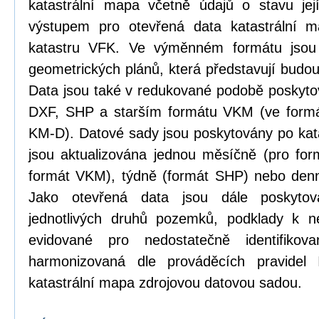
katastrální mapa včetně údajů o stavu její
výstupem pro otevřená data katastrální 
katastru VFK. Ve výměnném formátu jsou
geometrických plánů, která představují budou
Data jsou také v redukované podobě poskyt
DXF, SHP a starším formátu VKM (ve formá
KM-D). Datové sady jsou poskytovány po kat
jsou aktualizována jednou měsíčně (pro form
formát VKM), týdně (formát SHP) nebo den
Jako otevřená data jsou dále poskytová
jednotlivých druhů pozemků, podklady k n
evidované pro nedostatečně identifikov
harmonizovaná dle prováděcích pravidel
katastrální mapa zdrojovou datovou sadou.