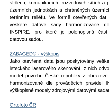
sídlech, komunikacích, rozvodných sítích a 
územních jednotkách a chráněných územích
terénním reliéfu. Ve formě otevřených dat 
veškeré datové sady harmonizované dle
INSPIRE, pro které je polohopisná čá
datovou sadou.
ZABAGED® - výškopis
Jako otevřená data jsou poskytovány vešk
leteckého laserového skenování, z nich odvoz
model povrchu České republiky z obrazové
harmonizované dle prováděcích pravidel I
výškopisné modely zdrojovými datovými sada
Ortofoto ČR