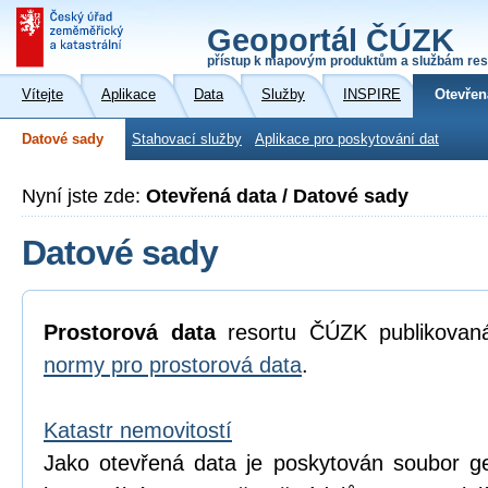
Geoportál ČÚZK
přístup k mapovým produktům a službám res
Vítejte
Aplikace
Data
Služby
INSPIRE
Otevřen
Datové sady
Stahovací služby
Aplikace pro poskytování dat
Nyní jste zde:
Otevřená data / Datové sady
Datové sady
Prostorová data
resortu ČÚZK publikova
normy pro prostorová data
.
Katastr nemovitostí
Jako otevřená data je poskytován soubor geo