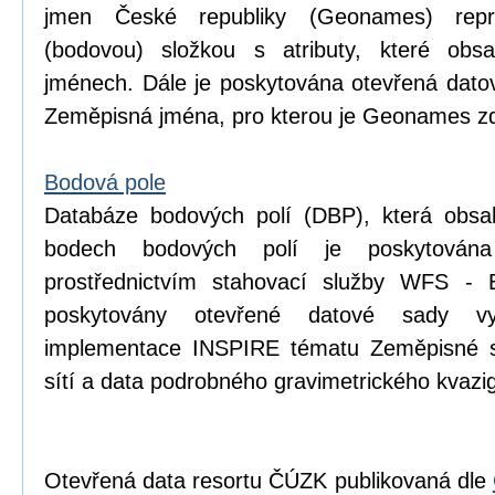
jmen České republiky (Geonames) repr
(bodovou) složkou s atributy, které obsa
jménech. Dále je poskytována otevřená dat
Zeměpisná jména, pro kterou je Geonames zd
Bodová pole
Databáze bodových polí (DBP), která obsa
bodech bodových polí je poskytován
prostřednictvím stahovací služby WFS - 
poskytovány otevřené datové sady v
implementace INSPIRE tématu Zeměpisné s
sítí a data podrobného gravimetrického kva
Otevřená data resortu ČÚZK publikovaná dle