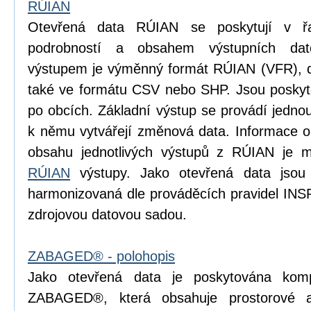
RÚIAN
Otevřená data RÚIAN se poskytují v řad
podrobností a obsahem výstupních dat
výstupem je výměnný formát RÚIAN (VFR), dí
také ve formátu CSV nebo SHP. Jsou poskyto
po obcích. Základní výstup se provádí jedn
k němu vytvářejí změnová data. Informace o p
obsahu jednotlivých výstupů z RÚIAN je m
RÚIAN
výstupy. Jako otevřená data jsou
harmonizovaná dle prováděcích pravidel INS
zdrojovou datovou sadou.
ZABAGED® - polohopis
Jako otevřená data je poskytována komp
ZABAGED®, která obsahuje prostorové 