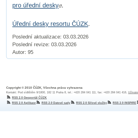
pro úřední desky
.
Úřední desky resortu ČÚZK
.
Poslední aktualizace: 03.03.2026
Poslední revize:
03.03.2026
Autor: 95
Copyright © 2010 ČÚZK, Všechna práva vyhrazena
Kontakt: Pod sídlištěm 9/1800, 182 11 Praha 8, tel.: +420 284 041 111, fax: +420 284 041 416,
Uživate
RSS 2.0 Geoportál ČÚZK
RSS 2.0 Aplikace
RSS 2.0 Datové sady
RSS 2.0 Síťové služby
RSS 2.0 INSPIRE