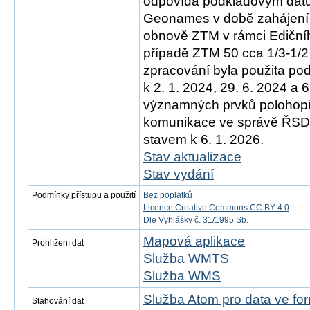
odpovídá podkladovým d
Geonames v době zahájení 
obnově ZTM v rámci Ediční
případě ZTM 50 cca 1/3-1/2
zpracování byla použita po
k 2. 1. 2024, 29. 6. 2024 a 
významných prvků polohopis
komunikace ve správě ŘSD)
stavem k 6. 1. 2026.
Stav aktualizace
Stav vydání
Podmínky přístupu a použití
Bez poplatků
Licence Creative Commons CC BY 4.0
Dle Vyhlášky č. 31/1995 Sb.
Mapová aplikace
Prohlížení dat
Služba WMTS
Služba WMS
Služba Atom pro data ve f
Stahování dat