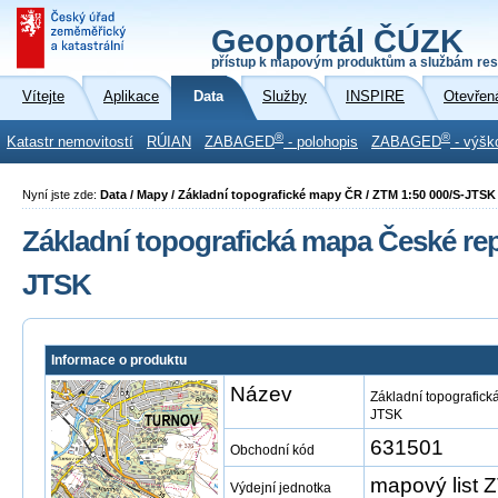
Geoportál ČÚZK
přístup k mapovým produktům a službám res
Vítejte
Aplikace
Data
Služby
INSPIRE
Otevřen
®
®
Katastr nemovitostí
RÚIAN
ZABAGED
- polohopis
ZABAGED
- výšk
Nyní jste zde:
Data / Mapy / Základní topografické mapy ČR / ZTM 1:50 000/S-JTSK
Základní topografická mapa České repu
JTSK
Informace o produktu
Název
Základní topografick
JTSK
631501
Obchodní kód
mapový list
Výdejní jednotka