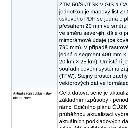
ZTM 50/S-JTSK v GIS a CAD
jednotkou je mapový list Z
tiskového PDF se jedná o 
přesahem 20 mm ve směru
ve směru sever-jih, dále o 
mimorámové údaje (celková
790 mm). V případě rastrov
jedná o segment 400 mm × 
20 km × 25 km). Umístění je
souřadnicovém systému zaji
(TFW). Stejný prostor zachyc
vektorových dat ve formát
Celá datová série je aktua
Aktualizacni cyklus - stav
aktualizace
základními způsoby - peri
rámci Edičního plánu ČÚZK 
průběžnou aktualizací vybr
aktuálních podkladových dat