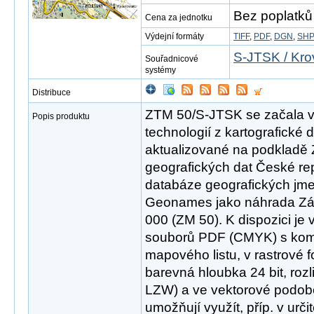
Bez poplatků
Cena za jednotku
Výdejní formáty
TIFF
,
PDF
,
DGN
,
SH
S-JTSK / Kro
Souřadnicové
systémy
Distribuce
ZTM 50/S-JTSK se začala v r
Popis produktu
technologií z kartografické
aktualizované na podkladě 
geografických dat České r
databáze geografických jme
Geonames jako náhrada Zák
000 (ZM 50). K dispozici je 
souborů PDF (CMYK) s ko
mapového listu, v rastrové
barevná hloubka 24 bit, roz
LZW) a ve vektorové podob
umožňují využít, příp. v urči