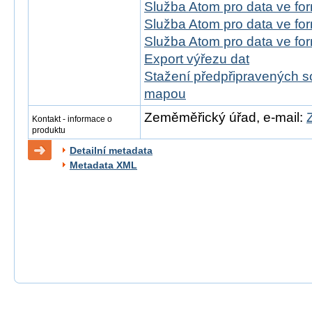
Služba Atom pro data ve fo
Služba Atom pro data ve f
Služba Atom pro data ve f
Export výřezu dat
Stažení předpřipravených s
mapou
Zeměměřický úřad, e-mail:
Kontakt - informace o
produktu
Detailní metadata
Metadata XML