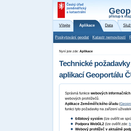
Geop
přístup k ma
Vítejte
Aplikace
Data
Služ
Poskytování geodat
Katastr nemovitostí
Nyní jste zde:
Aplikace
Technické požadavky
aplikací Geoportálu 
Správná funkce
webových informačních
webových prohlížečů.
Aplikace Zeměměřického úřadu
(
Geopro
funkci tyto požadavky na zařízení uživatel
64bitový
systém
(lze ověřit ve spr
Podpora WebGL2
(lze ověřit zde:
h
Webový prohlížeč v aktuálně pod