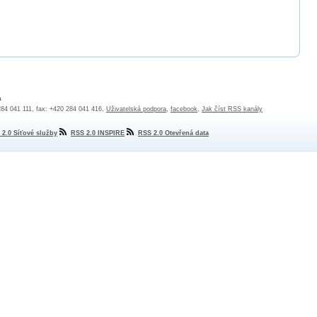
a
 284 041 111, fax: +420 284 041 416,
Uživatelská podpora
,
facebook
,
Jak číst RSS kanály
 2.0 Síťové služby
RSS 2.0 INSPIRE
RSS 2.0 Otevřená data