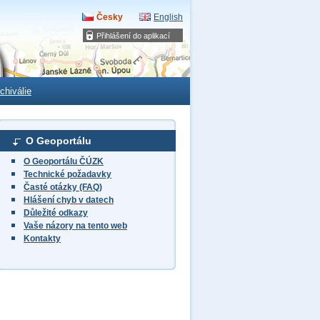
Česky
English
Přihlášení do aplikací
chiválie
O Geoportálu
O Geoportálu ČÚZK
Technické požadavky
Časté otázky (FAQ)
Hlášení chyb v datech
Důležité odkazy
Vaše názory na tento web
Kontakty