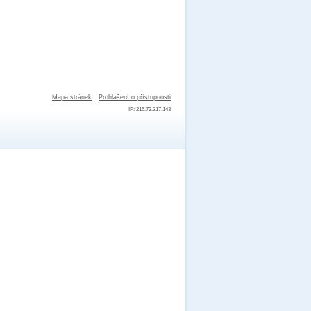
Mapa stránek
Prohlášení o přístupnosti
IP: 216.73.217.143