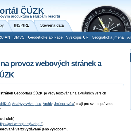
ortál ČÚZK
povým produktům a službám resortu
by
INSPIRE
Otevřená data
RÚIAN
DMVS
Geodetické aplikace
Výškopis ČR
Geografická jména
Ar
 na provoz webových stránek a
ČÚZK
 stránek
Geoportálu ČÚZK, je vždy testována na aktuálních verzích
hlížeč
,
Analýzy výškopisu
,
Archiv
,
Jména světa
) mají pro svou správnou
e:
ávci úloh)
ttps://get.webgl.org/webgl2
)
porované verzi vydávané jeho výrobcem.