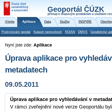
Geoportál ČÚZK
přístup k mapovým produktům a službám res
Vítejte
Aplikace
Data
Služby
INSPIRE
Otevřen
Poskytování geodat
Katastr nemovitostí
RÚIAN
DMVS
Geodetické ap
Nyní jste zde:
Aplikace
Úprava aplikace pro vyhledáv
metadatech
09.05.2011
Úprava aplikace pro vyhledávání v metada
V rámci zveřejnění nové verze Geoportálu by