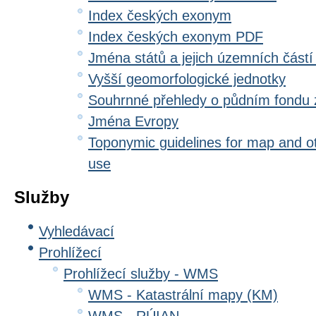
Index českých exonym
Index českých exonym PDF
Jména států a jejich územních částí
Vyšší geomorfologické jednotky
Souhrnné přehledy o půdním fondu
Jména Evropy
Toponymic guidelines for map and oth
use
Služby
Vyhledávací
Prohlížecí
Prohlížecí služby - WMS
WMS - Katastrální mapy (KM)