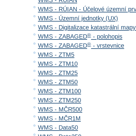
WMS - RÚIAN
WMS - RÚIAN - Účelové územní pr
WMS - Územní jednotky (UX)
WMS - Digitalizace katastrální map
®
WMS - ZABAGED
- polohopis
®
WMS - ZABAGED
- vrstevnice
WMS - ZTM5
WMS - ZTM10
WMS - ZTM25
WMS - ZTM50
WMS - ZTM100
WMS - ZTM250
WMS - MČR500
WMS - MČR1M
WMS - Data50