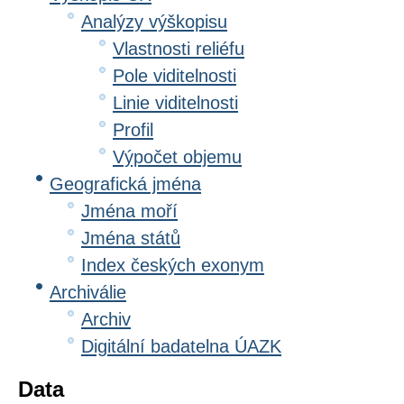
Analýzy výškopisu
Vlastnosti reliéfu
Pole viditelnosti
Linie viditelnosti
Profil
Výpočet objemu
Geografická jména
Jména moří
Jména států
Index českých exonym
Archiválie
Archiv
Digitální badatelna ÚAZK
Data