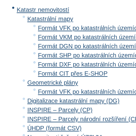
Katastr nemovitostí
Katastrální mapy
Formát VFK po katastrálních území
Formát VKM po katastrálních územ
Formát DGN po katastrálních územ
Formát SHP po katastrálních území
Formát DXF po katastrálních území
Formát CIT přes E-SHOP
Geometrické plány
Formát VFK po katastrálních území
Digitalizace katastrální mapy (DG)
INSPIRE – Parcely (CP)
INSPIRE – Parcely národní rozšíření (
ÚHDP (formát CSV)