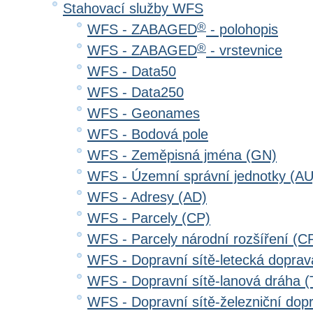
Stahovací služby WFS
®
WFS - ZABAGED
- polohopis
®
WFS - ZABAGED
- vrstevnice
WFS - Data50
WFS - Data250
WFS - Geonames
WFS - Bodová pole
WFS - Zeměpisná jména (GN)
WFS - Územní správní jednotky (AU
WFS - Adresy (AD)
WFS - Parcely (CP)
WFS - Parcely národní rozšíření (C
WFS - Dopravní sítě-letecká dopra
WFS - Dopravní sítě-lanová dráha
WFS - Dopravní sítě-železniční do