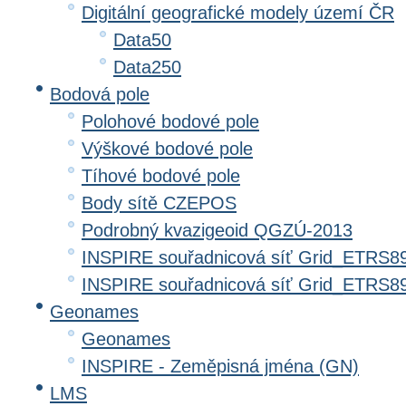
Digitální geografické modely území ČR
Data50
Data250
Bodová pole
Polohové bodové pole
Výškové bodové pole
Tíhové bodové pole
Body sítě CZEPOS
Podrobný kvazigeoid QGZÚ-2013
INSPIRE souřadnicová síť Grid_ETRS8
INSPIRE souřadnicová síť Grid_ETRS
Geonames
Geonames
INSPIRE - Zeměpisná jména (GN)
LMS