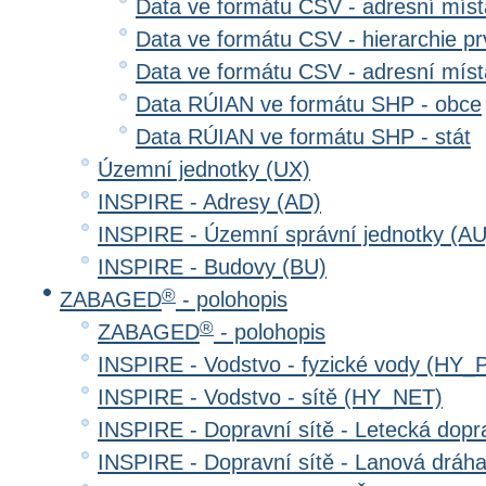
Data ve formátu CSV - adresní místa
Data ve formátu CSV - hierarchie prv
Data ve formátu CSV - adresní místa
Data RÚIAN ve formátu SHP - obce
Data RÚIAN ve formátu SHP - stát
Územní jednotky (UX)
INSPIRE - Adresy (AD)
INSPIRE - Územní správní jednotky (AU
INSPIRE - Budovy (BU)
®
ZABAGED
- polohopis
®
ZABAGED
- polohopis
INSPIRE - Vodstvo - fyzické vody (HY_
INSPIRE - Vodstvo - sítě (HY_NET)
INSPIRE - Dopravní sítě - Letecká dop
INSPIRE - Dopravní sítě - Lanová drá