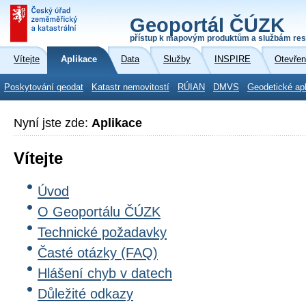
Geoportál ČÚZK
přístup k mapovým produktům a službám res
Vítejte
Aplikace
Data
Služby
INSPIRE
Otevřen
Poskytování geodat
Katastr nemovitostí
RÚIAN
DMVS
Geodetické ap
Nyní jste zde:
Aplikace
Vítejte
Úvod
O Geoportálu ČÚZK
Technické požadavky
Časté otázky (FAQ)
Hlášení chyb v datech
Důležité odkazy