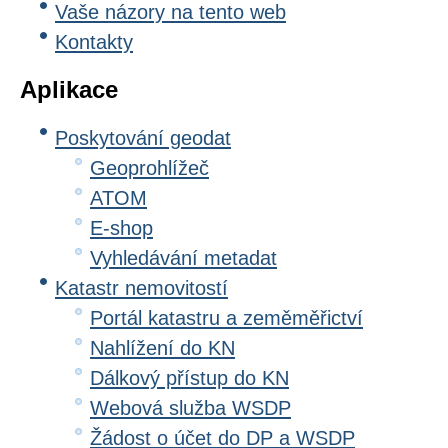
Vaše názory na tento web
Kontakty
Aplikace
Poskytování geodat
Geoprohlížeč
ATOM
E-shop
Vyhledávání metadat
Katastr nemovitostí
Portál katastru a zeměměřictví
Nahlížení do KN
Dálkový přístup do KN
Webová služba WSDP
Žádost o účet do DP a WSDP