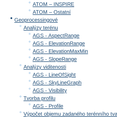
ATOM – INSPIRE
ATOM – Ostatní
Geoprocessingové
Analýzy terénu
AGS - AspectRange
AGS - ElevationRange
AGS - ElevationMaxMin
AGS - SlopeRange
Analýzy viditenosti
AGS - LineOfSight
AGS - SkyLineGraph
AGS - Visibility
Tvorba profilu
AGS - Profile
Výpočet objemu zadaného terénního tv