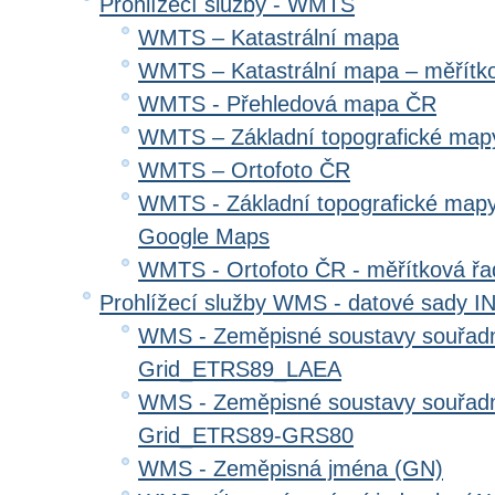
Prohlížecí služby - WMTS
WMTS – Katastrální mapa
WMTS – Katastrální mapa – měřítk
WMTS - Přehledová mapa ČR
WMTS – Základní topografické ma
WMTS – Ortofoto ČR
WMTS - Základní topografické mapy
Google Maps
WMTS - Ortofoto ČR - měřítková ř
Prohlížecí služby WMS - datové sady 
WMS - Zeměpisné soustavy souřadni
Grid_ETRS89_LAEA
WMS - Zeměpisné soustavy souřadni
Grid_ETRS89-GRS80
WMS - Zeměpisná jména (GN)