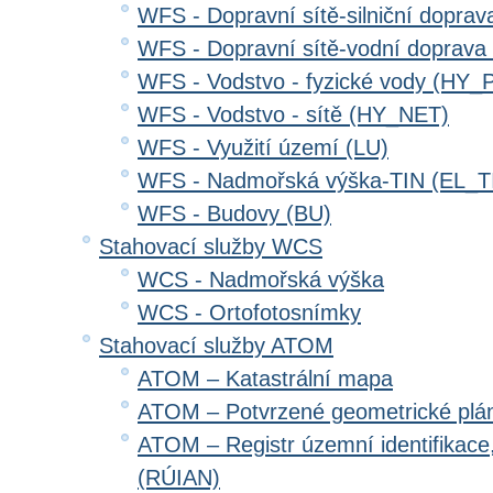
WFS - Dopravní sítě-silniční dopr
WFS - Dopravní sítě-vodní doprav
WFS - Vodstvo - fyzické vody (HY_
WFS - Vodstvo - sítě (HY_NET)
WFS - Využití území (LU)
WFS - Nadmořská výška-TIN (EL_T
WFS - Budovy (BU)
Stahovací služby WCS
WCS - Nadmořská výška
WCS - Ortofotosnímky
Stahovací služby ATOM
ATOM – Katastrální mapa
ATOM – Potvrzené geometrické plá
ATOM – Registr územní identifikace
(RÚIAN)