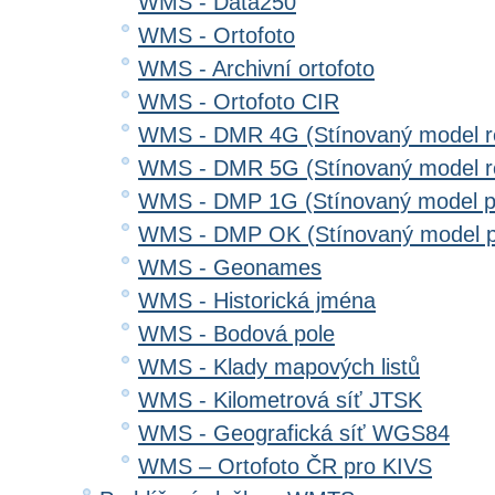
WMS - Data250
WMS - Ortofoto
WMS - Archivní ortofoto
WMS - Ortofoto CIR
WMS - DMR 4G (Stínovaný model re
WMS - DMR 5G (Stínovaný model re
WMS - DMP 1G (Stínovaný model p
WMS - DMP OK (Stínovaný model p
WMS - Geonames
WMS - Historická jména
WMS - Bodová pole
WMS - Klady mapových listů
WMS - Kilometrová síť JTSK
WMS - Geografická síť WGS84
WMS – Ortofoto ČR pro KIVS