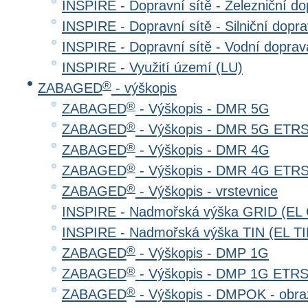
INSPIRE - Dopravní sítě - Železniční d
INSPIRE - Dopravní sítě - Silniční do
INSPIRE - Dopravní sítě - Vodní dopr
INSPIRE - Využití území (LU)
®
ZABAGED
- výškopis
®
ZABAGED
- Výškopis - DMR 5G
®
ZABAGED
- Výškopis - DMR 5G ETR
®
ZABAGED
- Výškopis - DMR 4G
®
ZABAGED
- Výškopis - DMR 4G ETR
®
ZABAGED
- Výškopis - vrstevnice
INSPIRE - Nadmořská výška GRID (EL
INSPIRE - Nadmořská výška TIN (EL TI
®
ZABAGED
- Výškopis - DMP 1G
®
ZABAGED
- Výškopis - DMP 1G ETR
®
ZABAGED
- Výškopis - DMPOK - obra