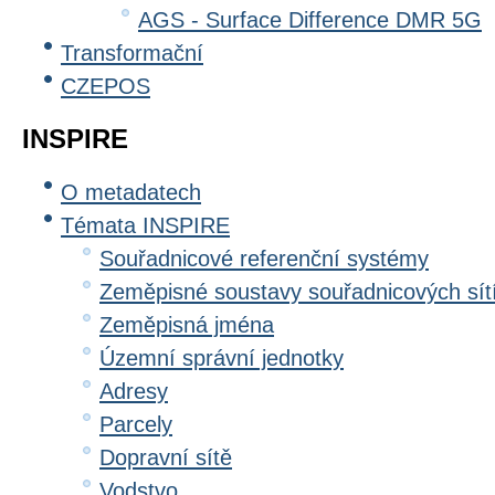
AGS - Surface Difference DMR 5G
Transformační
CZEPOS
INSPIRE
O metadatech
Témata INSPIRE
Souřadnicové referenční systémy
Zeměpisné soustavy souřadnicových sít
Zeměpisná jména
Územní správní jednotky
Adresy
Parcely
Dopravní sítě
Vodstvo