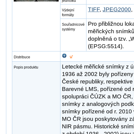
jednotku
TIFF
,
JPEG2000
Výdejní
formáty
Pro přibližnou lok
Souřadnicové
systémy
měřických snímků
doplněná o tzv. „W
(EPSG:5514).
Distribuce
Letecké měřické snímky z ú
Popis produktu
1936 až 2002 byly pořízeny
České republiky, respektive
Barevné LMS, pořízené od r
spolupráci ČÚZK a MO ČR, j
snímky z analogových podkl
snímky pořízené od r. 2010
MO ČR jsou poskytovány z
NIR pásmu. Historické snímk
z období 1936 - 2002) jsou