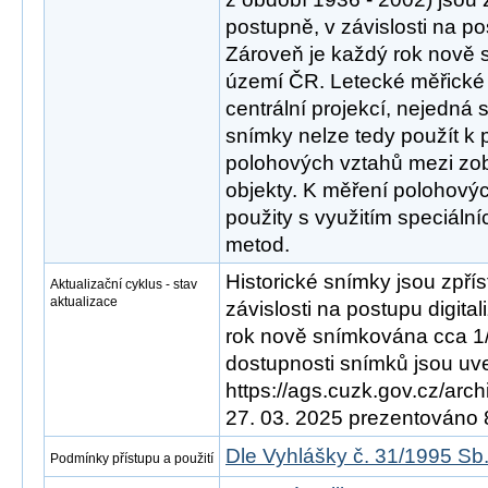
postupně, v závislosti na po
Zároveň je každý rok nově
území ČR. Letecké měřické
centrální projekcí, nejedná 
snímky nelze tedy použít k
polohových vztahů mezi zo
objekty. K měření polohový
použity s využitím speciáln
metod.
Historické snímky jsou zpří
Aktualizační cyklus - stav
aktualizace
závislosti na postupu digita
rok nově snímkována cca 1
dostupnosti snímků jsou uve
https://ags.cuzk.gov.cz/arch
27. 03. 2025 prezentováno
Dle Vyhlášky č. 31/1995 Sb
Podmínky přístupu a použití