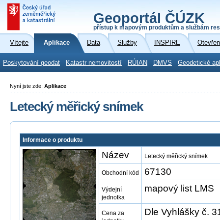
Geoportál ČÚZK
přístup k mapovým produktům a službám res
Vítejte
Aplikace
Data
Služby
INSPIRE
Otevřen
Poskytování geodat
Katastr nemovitostí
RÚIAN
DMVS
Geodetické ap
Nyní jste zde:
Aplikace
Letecký měřický snímek
Informace o produktu
Název
Letecký měřický snímek
67130
Obchodní kód
mapový list LMS
Výdejní
jednotka
Dle Vyhlášky č. 3
Cena za