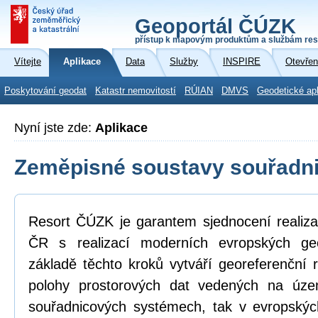
Geoportál ČÚZK
přístup k mapovým produktům a službám res
Vítejte
Aplikace
Data
Služby
INSPIRE
Otevřen
Poskytování geodat
Katastr nemovitostí
RÚIAN
DMVS
Geodetické ap
Nyní jste zde:
Aplikace
Zeměpisné soustavy souřadni
Resort ČÚZK je garantem sjednocení realiza
ČR s realizací moderních evropských ge
základě těchto kroků vytváří georeferenční
polohy prostorových dat vedených na úz
souřadnicových systémech, tak v evropskýc