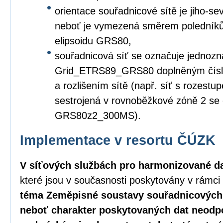
orientace souřadnicové sítě je jiho-s
neboť je vymezená směrem poledníků
elipsoidu GRS80,
souřadnicová síť se označuje jednozn
Grid_ETRS89_GRS80 doplněným čísl
a rozlišením sítě (např. síť s rozest
sestrojená v rovnoběžkové zóně 2 s
GRS80z2_300MS).
Implementace v resortu ČÚZK
V síťových službách pro harmonizované d
které jsou v současnosti poskytovány v rámc
téma Zeměpisné soustavy souřadnicových 
neboť charakter poskytovaných dat neodp