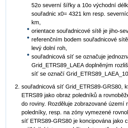
52o severní šířky a 10o východní dé
souřadnic x0= 4321 km resp. severní
km,
orientace souřadnicové sítě je jiho-s
referenčním bodem souřadnicové sítě re
levý dolní roh,
souřadnicová síť se označuje jednozn
Grid_ETRS89_LAEA doplněným rozliše
síť se označí Grid_ETRS89_LAEA_10
souřadnicová síť Grid_ETRS89-GRS80, kte
ETRS89 jako obraz poledníků a rovnoběž
do roviny. Rozděluje zobrazované územ
poledníky, resp. na zóny vymezené rovn
síť ETRS89-GRS80 je koncipována jako c