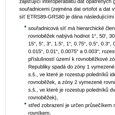
zajišťující interoperabilitu dat opatřených
souřadnicemi (zejména dat ortofot a dat 
síť ETRS89-GRS80 je dána následujícími
souřadnicová síť má hierarchické člen
rovnoběžek nabývá hodnot 1°, 50‘, 30‘, 2
15“, 5“, 3“, 1.5“, 1“, 0.75“, 0.5“, 0.3“,
0.015“, 0.01“, 0.0075“ a 0.003“; roze
příslušností území k rovnoběžkové z
Republiky spadá do zóny 1 vymezené
s.š., ve které je rozestup poledníků i
rovnoběžek, a zóny 2 vymezené rovno
s.š., ve které je rozestup poledníků
rovnoběžek),
střed zobrazení je určen průsečíkem 
rovníkem,