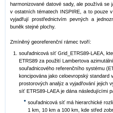
harmonizované datové sady, ale používá se 
v ostatních tématech INSPIRE, a to pouze v
vyjadřují prostřednictvím pevných a jedn
buněk stejné plochy.
Zmíněný georeferenční rámec tvoří:
souřadnicová síť Grid_ETRS89-LAEA, kter
ETRS89 za použití Lambertova azimutáln
souřadnicového referenčního systému (E
koncipována jako celoevropský standard v
prostorových analýz a vyjadřování jejich 
síť ETRS89-LAEA je dána následujícími p
souřadnicová síť má hierarchické rozl
1 km, 10 km a 100 km, kde střed zob