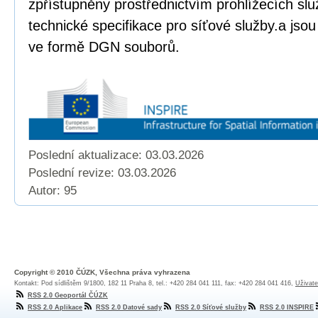
zpřístupněny prostřednictvím prohlížecích sl
technické specifikace pro síťové služby.a jso
ve formě DGN souborů.
Poslední aktualizace: 03.03.2026
Poslední revize:
03.03.2026
Autor: 95
Copyright © 2010 ČÚZK, Všechna práva vyhrazena
Kontakt: Pod sídlištěm 9/1800, 182 11 Praha 8, tel.: +420 284 041 111, fax: +420 284 041 416,
Uživate
RSS 2.0 Geoportál ČÚZK
RSS 2.0 Aplikace
RSS 2.0 Datové sady
RSS 2.0 Síťové služby
RSS 2.0 INSPIRE