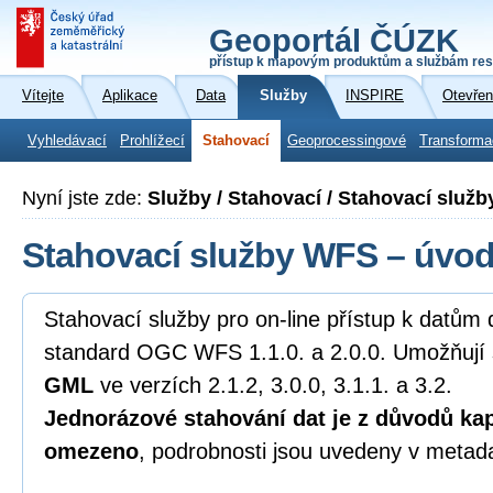
Geoportál ČÚZK
přístup k mapovým produktům a službám res
Vítejte
Aplikace
Data
Služby
INSPIRE
Otevřen
Vyhledávací
Prohlížecí
Stahovací
Geoprocessingové
Transforma
Nyní jste zde:
Služby / Stahovací / Stahovací služ
Stahovací služby WFS – úvo
Stahovací služby pro on-line přístup k datům 
standard OGC WFS 1.1.0. a 2.0.0. Umožňují 
GML
ve verzích 2.1.2, 3.0.0, 3.1.1. a 3.2.
Jednorázové stahování dat je z důvodů kap
omezeno
, podrobnosti jsou uvedeny v metad