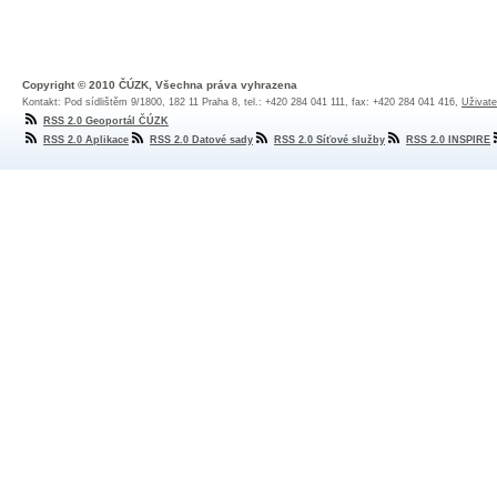
Copyright © 2010 ČÚZK, Všechna práva vyhrazena
Kontakt: Pod sídlištěm 9/1800, 182 11 Praha 8, tel.: +420 284 041 111, fax: +420 284 041 416,
Uživate
RSS 2.0 Geoportál ČÚZK
RSS 2.0 Aplikace
RSS 2.0 Datové sady
RSS 2.0 Síťové služby
RSS 2.0 INSPIRE