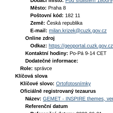
Dodací místo:
Pod sídlištěm 1800/9
Město:
Praha 8
Poštovní kód:
182 11
Země:
Česká republika
E-mail:
milan.krizek@cuzk.gov.cz
Online zdroj
Odkaz:
https://geoportal.cuzk.gov.cz
Kontaktní hodiny:
Po-Pá 9-14 CET
Dodatečné informace:
Role:
správce
Klíčová slova
Klíčové slovo:
Ortofotosnímky
Oficiálně registrovaný tezaurus
Název:
GEMET - INSPIRE themes, ver
Referenční datum