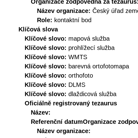
Organizace zodpovědná za tezaurus
Název organizace:
Český úřad země
Role:
kontaktní bod
Klíčová slova
Klíčové slovo:
mapová služba
Klíčové slovo:
prohlížecí služba
Klíčové slovo:
WMTS
Klíčové slovo:
barevná ortofotomapa
Klíčové slovo:
orthofoto
Klíčové slovo:
DLMS
Klíčové slovo:
dlaždicová služba
Oficiálně registrovaný tezaurus
Název:
Referenční datum
Organizace zodpov
Název organizace: