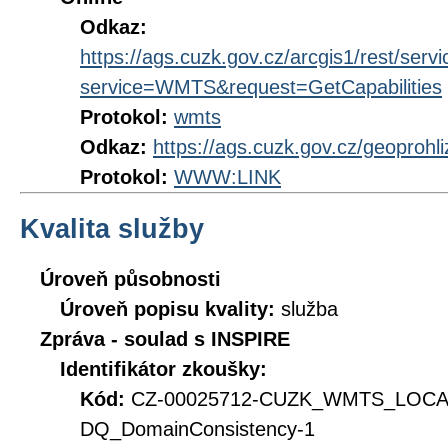
Odkaz:
https://ags.cuzk.gov.cz/arcgis1/rest
service=WMTS&request=GetCapabilities
Protokol:
wmts
Odkaz:
https://ags.cuzk.gov.cz/geoproh
Protokol:
WWW:LINK
Kvalita služby
Úroveň působnosti
Úroveň popisu kvality:
služba
Zpráva - soulad s INSPIRE
Identifikátor zkoušky:
Kód:
CZ-00025712-CUZK_WMTS_LOC
DQ_DomainConsistency-1