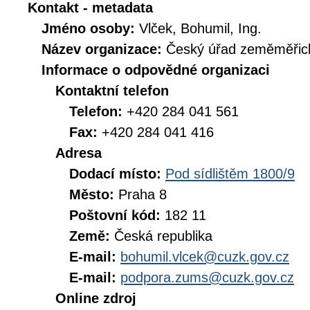
Kontakt - metadata
Jméno osoby:
Vlček, Bohumil, Ing.
Název organizace:
Český úřad zeměměřick
Informace o odpovědné organizaci
Kontaktní telefon
Telefon:
+420 284 041 561
Fax:
+420 284 041 416
Adresa
Dodací místo:
Pod sídlištěm 1800/9
Město:
Praha 8
Poštovní kód:
182 11
Země:
Česká republika
E-mail:
bohumil.vlcek@cuzk.gov.cz
E-mail:
podpora.zums@cuzk.gov.cz
Online zdroj