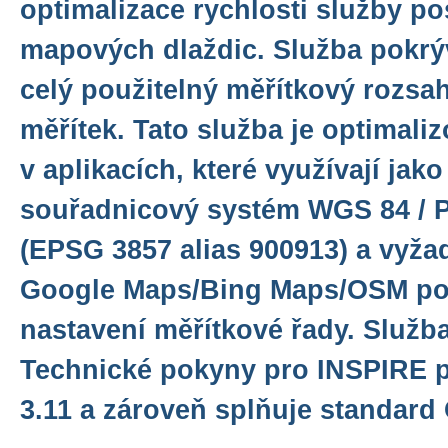
optimalizace rychlosti služby p
mapových dlaždic. Služba pokrýv
celý použitelný měřítkový rozsah
měřítek. Tato služba je optimali
v aplikacích, které využívají jak
souřadnicový systém WGS 84 / 
(EPSG 3857 alias 900913) a vyža
Google Maps/Bing Maps/OSM po
nastavení měřítkové řady. Služb
Technické pokyny pro INSPIRE pr
3.11 a zároveň splňuje standar