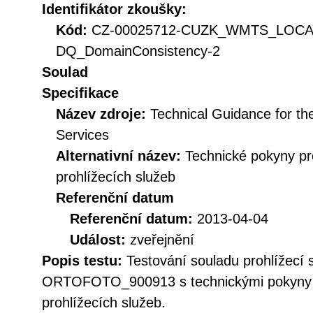
Identifikátor zkoušky:
Kód:
CZ-00025712-CUZK_WMTS_LOC
DQ_DomainConsistency-2
Soulad
Specifikace
Název zdroje:
Technical Guidance for t
Services
Alternativní název:
Technické pokyny p
prohlížecích služeb
Referenční datum
Referenční datum:
2013-04-04
Událost:
zveřejnění
Popis testu:
Testování souladu prohlížecí
ORTOFOTO_900913 s technickými pokyny 
prohlížecích služeb.