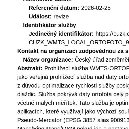
Referenční datum:
2026-02-25
Událost:
revize
Identifikátor služby
Jedinečný identifikátor:
https://cuzk
CUZK_WMTS_LOCAL_ORTOFOTO_9
Kontakt na organizaci zodpovědnou za s
Název organizace:
Český úřad zeměměři
Abstrakt:
Prohlížecí služba WMTS-ORTOF
jako veřejná prohlížecí služba nad daty ort
z důvodu optimalizace rychlosti služby po
dlaždic. Služba pokrývá daty ortofota celý p
včetně malých měřítek. Tato služba je optim
aplikacích, které využívají jako výchozí s
Pseudo-Mercator (EPSG 3857 alias 900913)
Maps/Bing Maps/OSM pokud jde o nastaven