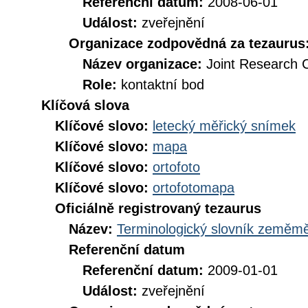
Referenční datum:
2008-06-01
Událost:
zveřejnění
Organizace zodpovědná za tezaurus
Název organizace:
Joint Research 
Role:
kontaktní bod
Klíčová slova
Klíčové slovo:
letecký měřický snímek
Klíčové slovo:
mapa
Klíčové slovo:
ortofoto
Klíčové slovo:
ortofotomapa
Oficiálně registrovaný tezaurus
Název:
Terminologický slovník zeměměř
Referenční datum
Referenční datum:
2009-01-01
Událost:
zveřejnění