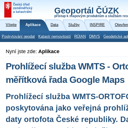
Geoportál ČÚZK
přístup k mapovým produktům a službám res
Vítejte
Aplikace
Data
Služby
INSPIRE
Otevřen
Poskytování geodat
Katastr nemovitostí
RÚIAN
DMVS
Geodetické ap
Nyní jste zde:
Aplikace
Prohlížecí služba WMTS - Ort
měřítková řada Google Maps
Prohlížecí služba WMTS-ORTOF
poskytována jako veřejná prohlí
daty ortofota České republiky. D