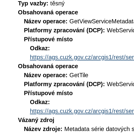
Typ vazby:
těsný
Obsahovaná operace
Název operace:
GetViewServiceMetadat
Platformy zpracování (DCP):
WebServi
Přístupové místo
Odkaz:
https://ags.cuzk.gov.cz/arcgis1/re
Obsahovaná operace
Název operace:
GetTile
Platformy zpracování (DCP):
WebServi
Přístupové místo
Odkaz:
https://ags.cuzk.gov.cz/arcgis1/re
Vázaný zdroj
Název zdroje:
Metadata série datových 