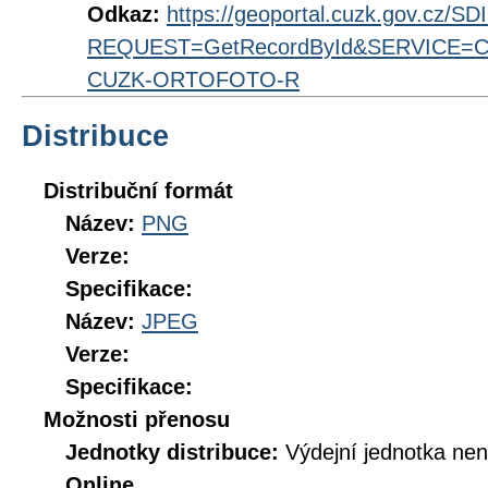
Odkaz:
https://geoportal.cuzk.gov.cz/S
REQUEST=GetRecordById&SERVICE=CS
CUZK-ORTOFOTO-R
Distribuce
Distribuční formát
Název:
PNG
Verze:
Specifikace:
Název:
JPEG
Verze:
Specifikace:
Možnosti přenosu
Jednotky distribuce:
Výdejní jednotka ne
Online