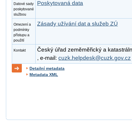
Poskytovaná data
Datové sady
poskytované
službou
Zásady užívání dat a služeb ZÚ
Omezení a
podmínky
přístupu a
použití
Český úřad zeměměřický a katastrální
Kontakt
, e-mail:
cuzk.helpdesk@cuzk.gov.cz
Detailní metadata
Metadata XML