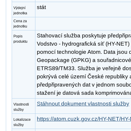
stát
Výdejní
jednotka
Cena za
jednotku
Stahovací služba poskytuje předpřip
Popis
produktu
Vodstvo - hydrografická síť (HY-NET
pomocí technologie Atom. Data jsou 
Geopackage (GPKG) a souřadnicov
ETRS89/TM33. Služba je veřejně dos
pokrývá celé území České republiky
předpřipravených dat v jednom soubor
stažení je datová sada komprimována
Stáhnout dokument vlastnosti služby
Vlastnosti
služby
https://atom.cuzk.gov.cz/HY-NET/HY
Lokalizace
služby