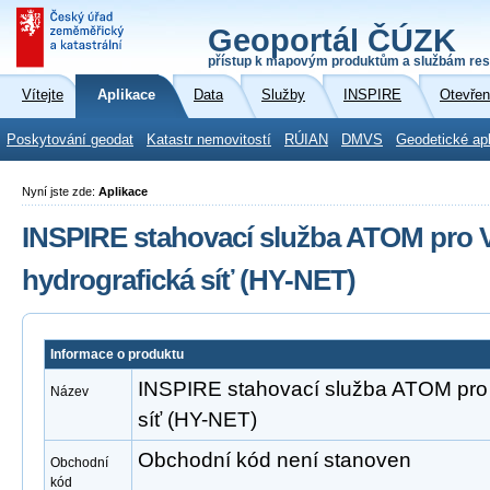
Geoportál ČÚZK
přístup k mapovým produktům a službám res
Vítejte
Aplikace
Data
Služby
INSPIRE
Otevřen
Poskytování geodat
Katastr nemovitostí
RÚIAN
DMVS
Geodetické ap
Nyní jste zde:
Aplikace
INSPIRE stahovací služba ATOM pro V
hydrografická síť (HY-NET)
Informace o produktu
INSPIRE stahovací služba ATOM pro 
Název
síť (HY-NET)
Obchodní kód není stanoven
Obchodní
kód