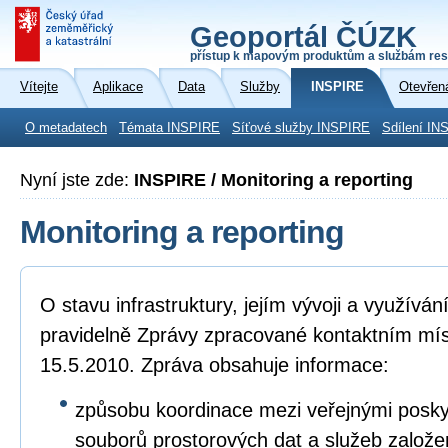
Geoportál ČÚZK
přístup k mapovým produktům a službám res
Vítejte
Aplikace
Data
Služby
INSPIRE
Otevřen
O metadatech
Témata INSPIRE
Síťové služby INSPIRE
Sdílení IN
Nyní jste zde:
INSPIRE / Monitoring a reporting
Monitoring a reporting
O stavu infrastruktury, jejím vývoji a využívá
pravidelně Zprávy zpracované kontaktním mí
15.5.2010. Zpráva obsahuje informace:
způsobu koordinace mezi veřejnými poskyto
souborů prostorových dat a služeb založ