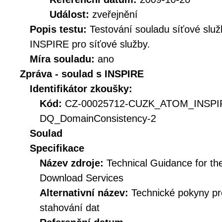
Událost:
zveřejnění
Popis testu:
Testování souladu síťové služ
INSPIRE pro síťové služby.
Míra souladu:
ano
Zpráva - soulad s INSPIRE
Identifikátor zkoušky:
Kód:
CZ-00025712-CUZK_ATOM_INSPI
DQ_DomainConsistency-2
Soulad
Specifikace
Název zdroje:
Technical Guidance for t
Download Services
Alternativní název:
Technické pokyny p
stahování dat