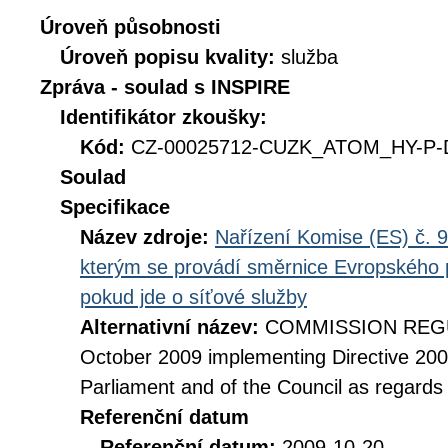
Úroveň působnosti
Úroveň popisu kvality:
služba
Zpráva - soulad s INSPIRE
Identifikátor zkoušky:
Kód:
CZ-00025712-CUZK_ATOM_HY-P-D
Soulad
Specifikace
Název zdroje:
Nařízení Komise (ES) č. 9
kterým se provádí směrnice Evropského 
pokud jde o síťové služby
Alternativní název:
COMMISSION REGUL
October 2009 implementing Directive 20
Parliament and of the Council as regards
Referenční datum
Referenční datum:
2009-10-20