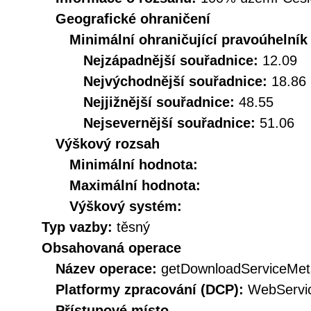
Geografické ohraničení
Minimální ohraničující pravoúhelník
Nejzápadnější souřadnice:
12.09
Nejvýchodnější souřadnice:
18.86
Nejjižnější souřadnice:
48.55
Nejsevernější souřadnice:
51.06
Výškový rozsah
Minimální hodnota:
Maximální hodnota:
Výškový systém:
Typ vazby:
těsný
Obsahovaná operace
Název operace:
getDownloadServiceMet
Platformy zpracování (DCP):
WebServi
Přístupové místo