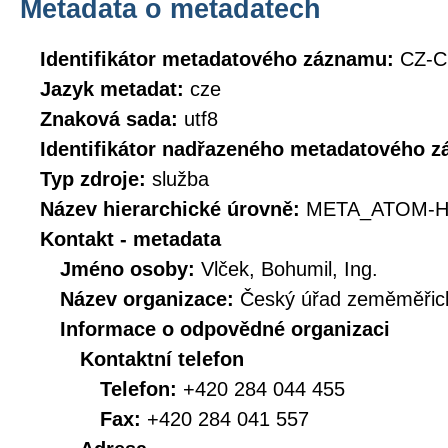
Metadata o metadatech
Identifikátor metadatového záznamu:
CZ-C
Jazyk metadat:
cze
Znaková sada:
utf8
Identifikátor nadřazeného metadatového 
Typ zdroje:
služba
Název hierarchické úrovně:
META_ATOM-H
Kontakt - metadata
Jméno osoby:
Vlček, Bohumil, Ing.
Název organizace:
Český úřad zeměměřick
Informace o odpovědné organizaci
Kontaktní telefon
Telefon:
+420 284 044 455
Fax:
+420 284 041 557