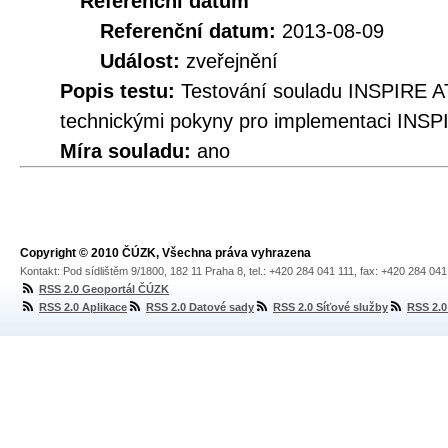
Referenční datum
Referenční datum:
2013-08-09
Událost:
zveřejnění
Popis testu:
Testování souladu INSPIRE A
technickými pokyny pro implementaci INSP
Míra souladu:
ano
Copyright © 2010 ČÚZK, Všechna práva vyhrazena
Kontakt: Pod sídlištěm 9/1800, 182 11 Praha 8, tel.: +420 284 041 111, fax: +420 284 04
RSS 2.0 Geoportál ČÚZK
RSS 2.0 Aplikace
RSS 2.0 Datové sady
RSS 2.0 Síťové služby
RSS 2.0