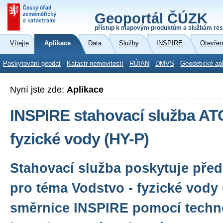
Geoportál ČÚZK
přístup k mapovým produktům a službám res
Vítejte
Aplikace
Data
Služby
INSPIRE
Otevřen
Poskytování geodat
Katastr nemovitostí
RÚIAN
DMVS
Geodetické ap
Nyní jste zde:
Aplikace
INSPIRE stahovací služba AT
fyzické vody (HY-P)
Stahovací služba poskytuje před
pro téma Vodstvo - fyzické vody
směrnice INSPIRE pomocí techn