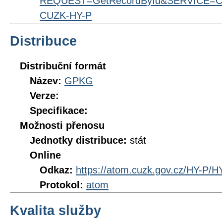
REQUEST=GetRecordById&SERVICE=CS
CUZK-HY-P
Distribuce
Distribuční formát
Název:
GPKG
Verze:
Specifikace:
Možnosti přenosu
Jednotky distribuce:
stát
Online
Odkaz:
https://atom.cuzk.gov.cz/HY-P/H
Protokol:
atom
Kvalita služby