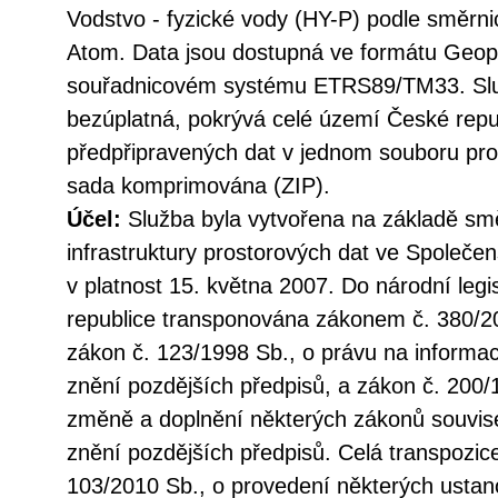
Vodstvo - fyzické vody (HY-P) podle směrn
Atom. Data jsou dostupná ve formátu Geo
souřadnicovém systému ETRS89/TM33. Služ
bezúplatná, pokrývá celé území České repu
předpřipravených dat v jednom souboru pro 
sada komprimována (ZIP).
Účel:
Služba byla vytvořena na základě sm
infrastruktury prostorových dat ve Společen
v platnost 15. května 2007. Do národní legi
republice transponována zákonem č. 380/20
zákon č. 123/1998 Sb., o právu na informac
znění pozdějších předpisů, a zákon č. 200/
změně a doplnění některých zákonů souvise
znění pozdějších předpisů. Celá transpozic
103/2010 Sb., o provedení některých ustan