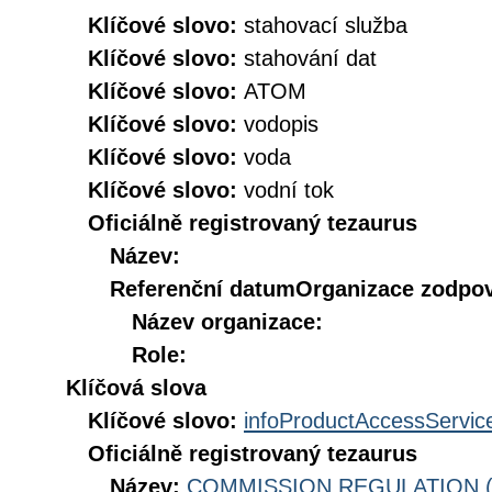
Klíčové slovo:
stahovací služba
Klíčové slovo:
stahování dat
Klíčové slovo:
ATOM
Klíčové slovo:
vodopis
Klíčové slovo:
voda
Klíčové slovo:
vodní tok
Oficiálně registrovaný tezaurus
Název:
Referenční datum
Organizace zodpov
Název organizace:
Role:
Klíčová slova
Klíčové slovo:
infoProductAccessServic
Oficiálně registrovaný tezaurus
Název:
COMMISSION REGULATION (EC