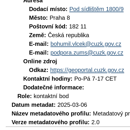
Adresa
Dodací místo:
Pod sídlištěm 1800/9
Město:
Praha 8
Poštovní kód:
182 11
Země:
Česká republika
E-mail:
bohumil.vlcek@cuzk.gov.cz
E-mail:
podpora.zums@cuzk.gov.cz
Online zdroj
Odkaz:
https://geoportal.cuzk.gov.cz
Kontaktní hodiny:
Po-Pá 7-17 CET
Dodatečné informace:
Role:
kontaktní bod
Datum metadat:
2025-03-06
Název metadatového profilu:
Metadatový pr
Verze metadatového profilu:
2.0