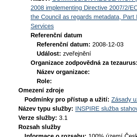
2008 implementing Directive 2007/2/EC
the Council as regards metadata, Part D
Services
Referenční datum
Referenční datum:
2008-12-03
Událost:
zveřejnění
Organizace zodpovědná za tezaurus
Název organizace:
Role:
Omezení zdroje
Podmínky pro přístup a užití:
Zásady u
Název typu služby:
INSPIRE služba stahov
Verze služby:
3.1
Rozsah služby
Informace o rozsahu:
100% území Česk