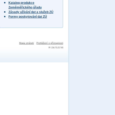
Katalog produkce
Zeměměřického úřadu
Zásady užívání dat a služeb ZÚ
Formy poskytování dat ZÚ
Mapa stránek
Prohlášení o přístupnosti
IP: 216.73.217.60