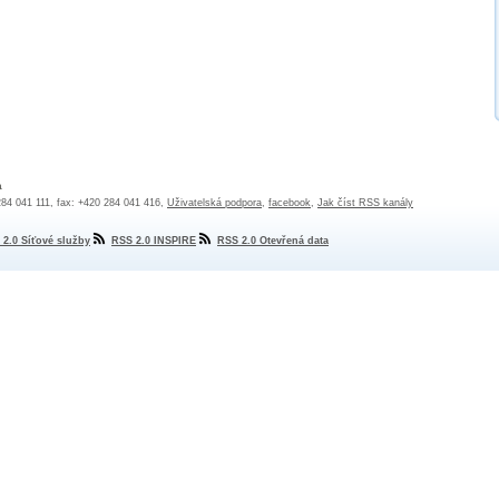
a
 284 041 111, fax: +420 284 041 416,
Uživatelská podpora
,
facebook
,
Jak číst RSS kanály
 2.0 Síťové služby
RSS 2.0 INSPIRE
RSS 2.0 Otevřená data