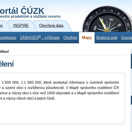
ortál ČÚZK
povým produktům a službám resortu
by
INSPIRE
Otevřená data
®
 polohopis
ZABAGED
- výškopis
Ortofoto
Mapy
Bodová pole
Geon
dělení
lení
 1:500 000, 1:1 000 000, které poskytují informace o územně správním
sy a území obcí s rozšířenou působností. V Mapě správního rozdělení ČR
nice a názvy obcí s více než 1000 obyvateli a v Mapě správního rozdělení
 a názvy všech obcí a jejich částí.