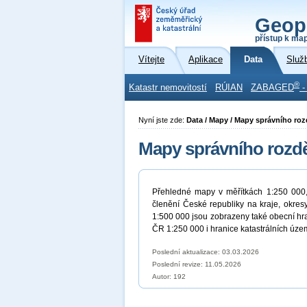
Geop
přístup k ma
Vítejte
Aplikace
Data
Služ
®
Katastr nemovitostí
RÚIAN
ZABAGED
-
Nyní jste zde:
Data / Mapy / Mapy správního roz
Mapy správního rozdě
Přehledné mapy v měřítkách 1:250 000,
členění České republiky na kraje, okre
1:500 000 jsou zobrazeny také obecní hra
ČR 1:250 000 i hranice katastrálních území
Poslední aktualizace: 03.03.2026
Poslední revize:
11.05.2026
Autor: 192