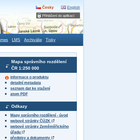
Česky
English
Přihlášení do aplikací
ames
LMS
Archiválie
Tisky
Mapa správního rozdělení
ČR 1:250 000
informace o produktu
detailní metadata
seznam dat ke stažení
atom PDF
Odkazy
Mapy správního rozdělení - úvod
webové stránky ČÚZK
webové stránky Zeměměřického
úřadu
předpisy a dokumenty