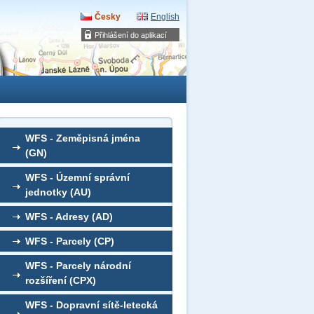
Česky
English
Přihlášení do aplikací
WFS - Zeměpisná jména
(GN)
WFS - Územní správní
jednotky (AU)
WFS - Adresy (AD)
WFS - Parcely (CP)
WFS - Parcely národní
rozšíření (CPX)
WFS - Dopravní sítě-letecká