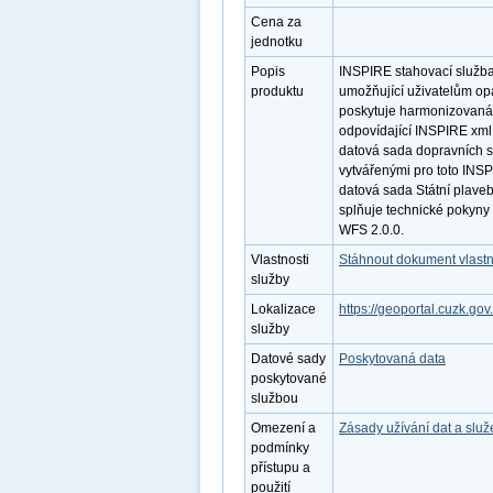
Cena za
jednotku
Popis
INSPIRE stahovací služb
produktu
umožňující uživatelům op
poskytuje harmonizovaná
odpovídající INSPIRE xml
datová sada dopravních sí
vytvářenými pro toto INS
datová sada Státní plaveb
splňuje technické pokyny
WFS 2.0.0.
Vlastnosti
Stáhnout dokument vlastn
služby
Lokalizace
https://geoportal.cuzk.go
služby
Datové sady
Poskytovaná data
poskytované
službou
Omezení a
Zásady užívání dat a slu
podmínky
přístupu a
použití