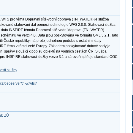
a WFS pro téma Dopravní sítě-vodní doprava (TN_WATER) je služba
akované stahování dat pomocí technologie WFS 2.0.0. Stahovací služba
 data INSPIRE tématu Dopravní sítě-vodní doprava (TN_WATER)
 schématu ve verzi 4.0. Data jsou poskytována ve formátu GML 3.2.1. Tato
tí České republiky má proto jednotnou podobu s ostatními daty
PIRE téma v rámci celé Evropy. Základem poskytované datové sady je
ní správy sloužící k popisu objektů na vodních cestách ČR. Služba
 pro INSPIRE stahovací služby verze 3.1 a zároveň splňuje standard OGC
osti služby
v.cz/geoserver/tn-w/wfs?
žeb ZÚ