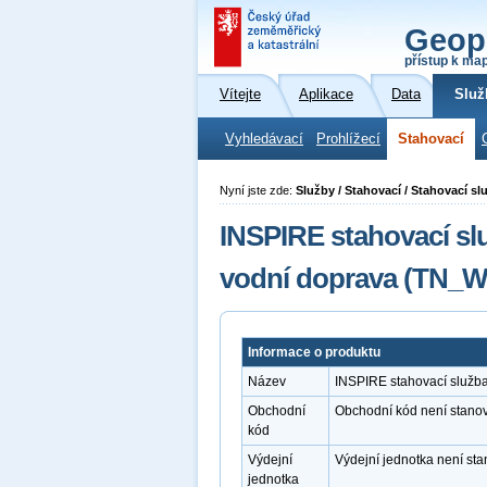
Geop
přístup k ma
Vítejte
Aplikace
Data
Služ
Vyhledávací
Prohlížecí
Stahovací
Nyní jste zde:
Služby / Stahovací / Stahovací 
INSPIRE stahovací sl
vodní doprava (TN_
Informace o produktu
Název
INSPIRE stahovací služb
Obchodní
Obchodní kód není stano
kód
Výdejní
Výdejní jednotka není st
jednotka