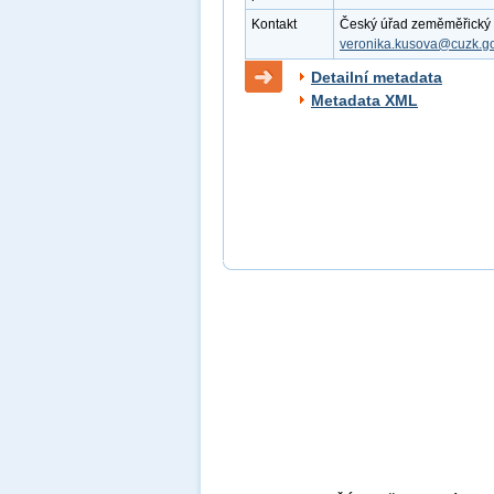
Kontakt
Český úřad zeměměřický a 
veronika.kusova@cuzk.go
Detailní metadata
Metadata XML