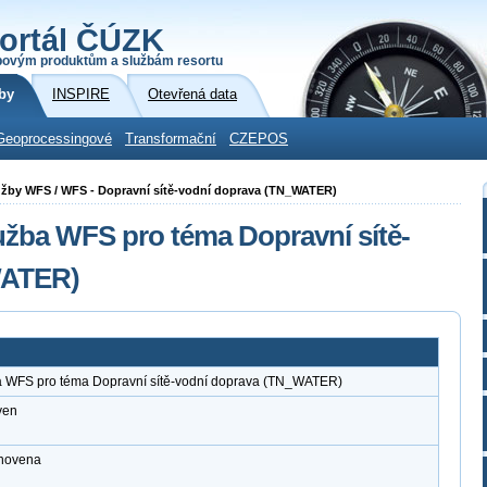
ortál ČÚZK
povým produktům a službám resortu
by
INSPIRE
Otevřená data
Geoprocessingové
Transformační
CZEPOS
služby WFS / WFS - Dopravní sítě-vodní doprava (TN_WATER)
užba WFS pro téma Dopravní sítě-
WATER)
a WFS pro téma Dopravní sítě-vodní doprava (TN_WATER)
ven
anovena