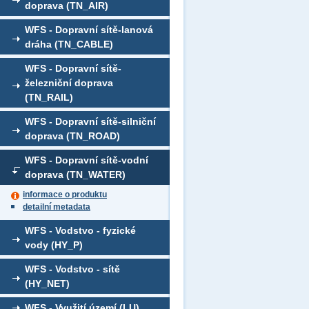
doprava (TN_AIR)
WFS - Dopravní sítě-lanová
dráha (TN_CABLE)
WFS - Dopravní sítě-
železniční doprava
(TN_RAIL)
WFS - Dopravní sítě-silniční
doprava (TN_ROAD)
WFS - Dopravní sítě-vodní
doprava (TN_WATER)
informace o produktu
detailní metadata
WFS - Vodstvo - fyzické
vody (HY_P)
WFS - Vodstvo - sítě
(HY_NET)
WFS - Využití území (LU)