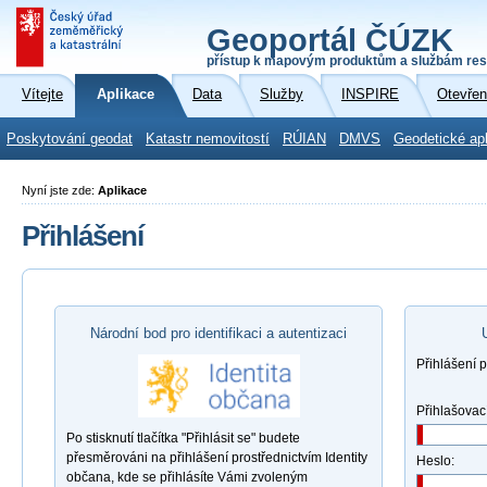
Geoportál ČÚZK
přístup k mapovým produktům a službám res
Vítejte
Aplikace
Data
Služby
INSPIRE
Otevřen
Poskytování geodat
Katastr nemovitostí
RÚIAN
DMVS
Geodetické ap
Nyní jste zde:
Aplikace
Přihlášení
Národní bod pro identifikaci a autentizaci
Přihlášení 
Přihlašovac
Po stisknutí tlačítka "Přihlásit se" budete
přesměrováni na přihlášení prostřednictvím Identity
Heslo:
občana, kde se přihlásíte Vámi zvoleným