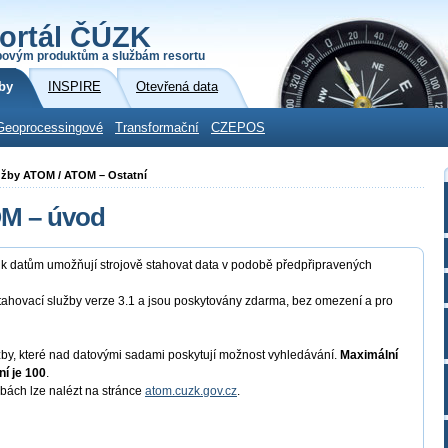
ortál ČÚZK
povým produktům a službám resortu
by
INSPIRE
Otevřená data
Geoprocessingové
Transformační
CZEPOS
lužby ATOM / ATOM – Ostatní
OM – úvod
p k datům umožňují strojově stahovat data v podobě předpřipravených
tahovací služby verze 3.1 a jsou poskytovány zdarma, bez omezení a pro
y, které nad datovými sadami poskytují možnost vyhledávání.
Maximální
í je 100
.
žbách lze nalézt na stránce
atom.cuzk.gov.cz
.