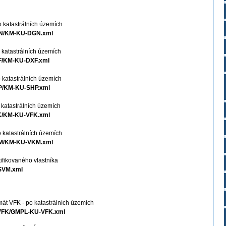
o katastrálních územích
DGN/KM-KU-DGN.xml
 katastrálních územích
XF/KM-KU-DXF.xml
 katastrálních územích
HP/KM-KU-SHP.xml
 katastrálních územích
FK/KM-KU-VFK.xml
 katastrálních územích
VKM/KM-KU-VKM.xml
ifikovaného vlastníka
ZSVM.xml
mát VFK - po katastrálních územích
U-VFK/GMPL-KU-VFK.xml