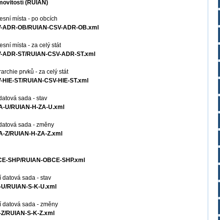
movitostí (RÚIAN)
sní místa - po obcích
CSV-ADR-OB/RUIAN-CSV-ADR-OB.xml
ní místa - za celý stát
CSV-ADR-ST/RUIAN-CSV-ADR-ST.xml
rchie prvků - za celý stát
V-HIE-ST/RUIAN-CSV-HIE-ST.xml
datová sada - stav
ZA-U/RUIAN-H-ZA-U.xml
 datová sada - změny
ZA-Z/RUIAN-H-ZA-Z.xml
OBCE-SHP/RUIAN-OBCE-SHP.xml
 datová sada - stav
K-U/RUIAN-S-K-U.xml
í datová sada - změny
K-Z/RUIAN-S-K-Z.xml