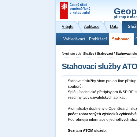
Geop
přístup k ma
Vítejte
Aplikace
Data
Služ
Vyhledávací
Prohlížecí
Stahovací
Nyní jste zde:
Služby / Stahovací / Stahovací s
Stahovací služby AT
Stahovací služby Atom pro on-line přístu
souborů.
Splňují technické předpisy pro INSPIRE s
všechny typy uživatelských aplikací.
Atom služby doplněny o OpenSearch služb
počet zobrazených výsledků vyhledáván
Podrobnější informace o jednotlivých slu
Seznam ATOM služeb: