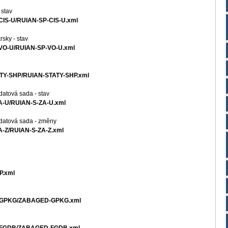
 stav
-CIS-U/RUIAN-SP-CIS-U.xml
rsky - stav
P-VO-U/RUIAN-SP-VO-U.xml
TATY-SHP/RUIAN-STATY-SHP.xml
datová sada - stav
ZA-U/RUIAN-S-ZA-U.xml
 datová sada - změny
ZA-Z/RUIAN-S-ZA-Z.xml
P.xml
ED-GPKG/ZABAGED-GPKG.xml