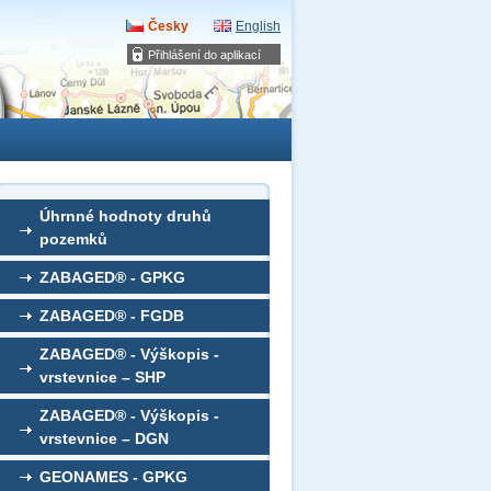
Česky
English
Přihlášení do aplikací
Úhrnné hodnoty druhů
pozemků
ZABAGED® - GPKG
ZABAGED® - FGDB
ZABAGED® - Výškopis -
vrstevnice – SHP
ZABAGED® - Výškopis -
vrstevnice – DGN
GEONAMES - GPKG