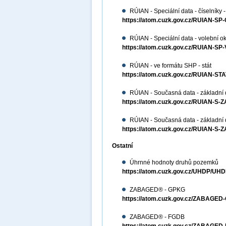
RÚIAN - Speciální data - číselníky -
https://atom.cuzk.gov.cz/RUIAN-SP
RÚIAN - Speciální data - volební ok
https://atom.cuzk.gov.cz/RUIAN-S
RÚIAN - ve formátu SHP - stát
https://atom.cuzk.gov.cz/RUIAN-S
RÚIAN - Současná data - základní 
https://atom.cuzk.gov.cz/RUIAN-S-
RÚIAN - Současná data - základní
https://atom.cuzk.gov.cz/RUIAN-S-
Ostatní
Úhrnné hodnoty druhů pozemků
https://atom.cuzk.gov.cz/UHDP/UHD
ZABAGED® - GPKG
https://atom.cuzk.gov.cz/ZABAG
ZABAGED® - FGDB