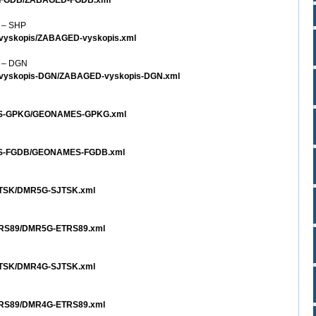
ED-FGDB/ZABAGED-FGDB.xml
e – SHP
-vyskopis/ZABAGED-vyskopis.xml
e – DGN
D-vyskopis-DGN/ZABAGED-vyskopis-DGN.xml
AMES-GPKG/GEONAMES-GPKG.xml
MES-FGDB/GEONAMES-FGDB.xml
SJTSK/DMR5G-SJTSK.xml
ETRS89/DMR5G-ETRS89.xml
SJTSK/DMR4G-SJTSK.xml
ETRS89/DMR4G-ETRS89.xml