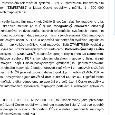
terestrickém referenčním systému 1989 v univerzálním transverzálním
zón (
ZTM/ETRS89
) a Mapa České republiky v měřítku 1 : 500 000
átních mapových děl.
 vedle katastrální mapy nejdůležitější součást státního mapového díla.
ap středních měřítek (ZTM ČR) má
topografický charakter
, obsahují
 zpracovávají ve dvou souřadnicových referenčních systémech – národním
mu odpovídají i klady mapových listů a jejich značení. Klad mapových
adnicovými osami S-JTSK, a odpovídá tak potřebám využívání digitálních
kladem map velkých měřítek. Klad mapových listů ZTM/ETRS89 vychází z
vá vymezení území zeměpisnými souřadnicemi.
Podkladovými daty celého
®
fických dat (
ZABAGED
) a databáze geografických jmen ČR
Geonames
.
tiskové soubory PDF s kompletním obsahem mapového listu, včetně
rámových údajů. Dalším poskytovaným výstupem jsou georeferencované
em obsahu mapy, které budou zároveň využívány i v mapových službách
tování ZTM ČR jsou vektorová data kartografických modelů ZTM/S-JTSK ve
jsou poskytována jako
otevřená data s licencí CC BY 4.0
. Digitální forma
 měřítek je díky jednotnému zpracování pro celé území České republiky a
kých informačních systémech, mapových portálech a webových aplikacích
0 000, 1:1 000 000 a 1:2 000 000 jsou koncipovány jako přehledné
elé území České republiky na jednom mapovém listu. V rastrové podobě
ako navigační vrstva v Geoportálu ČÚZK a dalších resortních webových
obě tiskových souborů PDF.