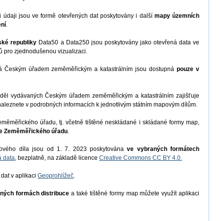
daji jsou ve formě otevřených dat poskytovány i další
mapy územních
ní
.
ské republiky
Data50 a Data250 jsou poskytovány jako otevřená data ve
pro zjednodušenou vizualizaci.
 Českým úřadem zeměměřickým a katastrálním jsou dostupná
pouze v
h děl vydávaných Českým úřadem zeměměřickým a katastrálním zajišťuje
naleznete v podrobných informacích k jednotlivým státním mapovým dílům.
ěměřického úřadu, tj. včetně tištěné neskládané i skládané formy map,
ce Zeměměřického úřadu
.
ového díla jsou od 1. 7. 2023 poskytována
ve vybraných formátech
á data
, bezplatně, na základě licence
Creative Commons CC BY 4.0.
 dat v aplikaci
Geoprohlížeč
.
iných formách distribuce
a také tištěné formy map můžete využít aplikaci