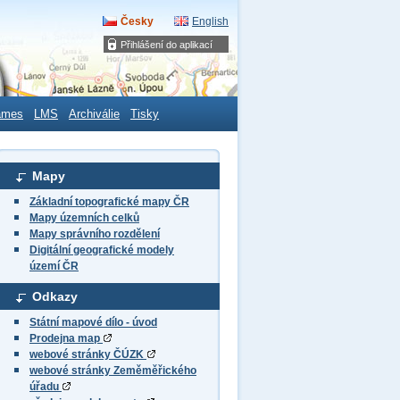
Česky
English
Přihlášení do aplikací
ames
LMS
Archiválie
Tisky
Mapy
Základní topografické mapy ČR
Mapy územních celků
Mapy správního rozdělení
Digitální geografické modely
území ČR
Odkazy
Státní mapové dílo - úvod
Prodejna map
webové stránky ČÚZK
webové stránky Zeměměřického
úřadu