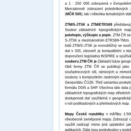
a 1 : 250 000 zobrazená v Evropském 
Mercatorově zobrazení poledníkových 
(
MČR 500
), tak i několika tematických st
ZTM/S-JTSK a ZTM/ETRS89
představují
Soubor základních topografických m
polohopis, výškopis a popis
. ZTM ČR se
S-JTSK a mezinárodním ETRS89-TMzn. To
listů ZTM/S-JTSK je rovnoběžný se souř
dat v GIS, zároveň je kompatibilní s 
doporučení legislativy INSPIRE a využí
souboru ZTM ČR je
Základní báze geogra
Obě formy ZTM ČR se publikují jako 
souřadnicových sítí, rámových a mimo
soubory s kompozitním rastrovým obraz
Geoportálu ČÚZK. Třetí variantou posky
formátu DGN a SHP. Všechna tato data 
základních topografických map středních
dostupnosti dat využitelná v geografic
v roli podkladových a přehledových map.
Mapy České republiky
v měřítku 1:50
všeobecně zeměpisné mapy. Zobrazují c
využití nalézají mimo jiné uplatnění j
aplikacích. Dále jsou poskytovány v pod