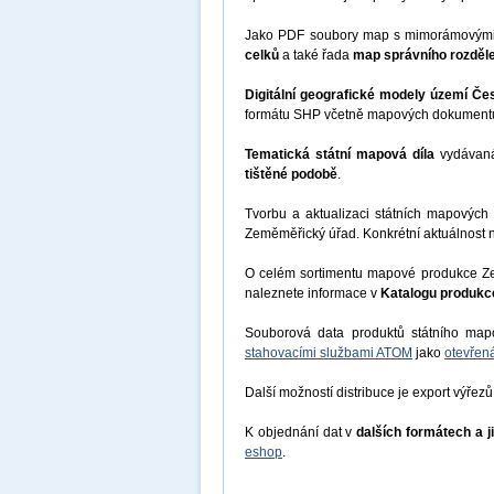
Jako PDF soubory map s mimorámovými ú
celků
a také řada
map správního rozděle
Digitální geografické modely území Če
formátu SHP včetně mapových dokumentů 
Tematická státní mapová díla
vydávaná
tištěné podobě
.
Tvorbu a aktualizaci státních mapovýc
Zeměměřický úřad. Konkrétní aktuálnost 
O celém sortimentu mapové produkce Zem
naleznete informace v
Katalogu produk
Souborová data produktů státního map
stahovacími službami ATOM
jako
otevřen
Další možností distribuce je export výřezů
K objednání dat v
dalších formátech a j
eshop
.