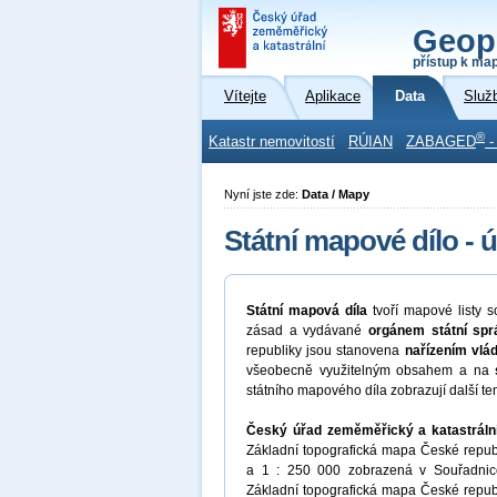
Geop
přístup k ma
Vítejte
Aplikace
Data
Služ
®
Katastr nemovitostí
RÚIAN
ZABAGED
-
Nyní jste zde:
Data / Mapy
Státní mapové dílo - 
Státní mapová díla
tvoří mapové listy s
zásad a vydávané
orgánem státní sp
republiky jsou stanovena
nařízením vlád
všeobecně využitelným obsahem a na
státního mapového díla zobrazují další te
Český úřad zeměměřický a katastráln
Základní topografická mapa České republi
a 1 : 250 000 zobrazená v Souřadnicov
Základní topografická mapa České republi