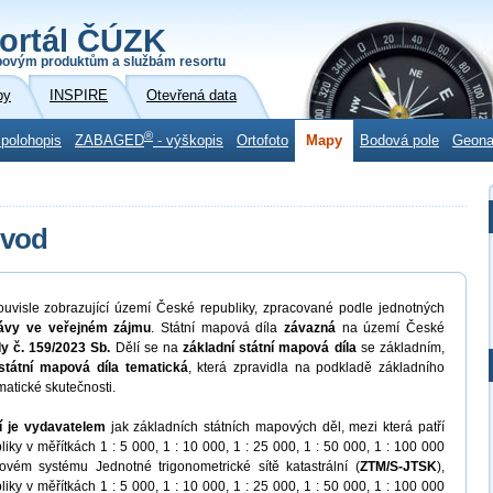
ortál ČÚZK
povým produktům a službám resortu
by
INSPIRE
Otevřená data
®
 polohopis
ZABAGED
- výškopis
Ortofoto
Mapy
Bodová pole
Geon
úvod
ouvisle zobrazující území České republiky, zpracované podle jednotných
rávy ve veřejném zájmu
. Státní mapová díla
závazná
na území České
y č. 159/2023 Sb.
Dělí se na
základní státní mapová díla
se základním,
státní mapová díla tematická
, která zpravidla na podkladě základního
matické skutečnosti.
í je vydavatelem
jak základních státních mapových děl, mezi která patří
ky v měřítkách 1 : 5 000, 1 : 10 000, 1 : 25 000, 1 : 50 000, 1 : 100 000
ém systému Jednotné trigonometrické sítě katastrální (
ZTM/S-JTSK
),
ky v měřítkách 1 : 5 000, 1 : 10 000, 1 : 25 000, 1 : 50 000, 1 : 100 000